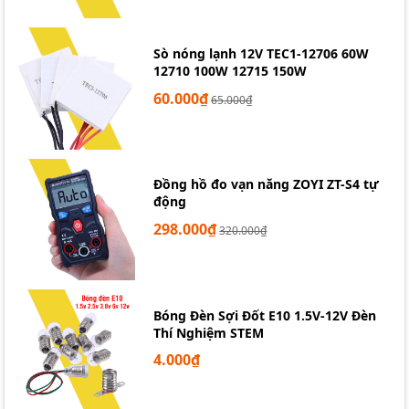
Sò nóng lạnh 12V TEC1-12706 60W
12710 100W 12715 150W
60.000₫
65.000₫
Đồng hồ đo vạn năng ZOYI ZT-S4 tự
động
298.000₫
320.000₫
Bóng Đèn Sợi Đốt E10 1.5V-12V Đèn
Thí Nghiệm STEM
4.000₫