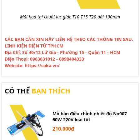
Mũi hoa thị chuôi lục giác T10 T15 T20 dài 100mm
CÁC BẠN CẦN XIN HÃY LIÊN HỆ THEO CÁC THÔNG TIN SAU.
LINH KIỆN ĐIỆN TỬ TPHCM
Địa Chỉ: Số 40/12 Lữ Gia - Phường 15 - Quận 11 - HCM
Điện Thoại: 0963631012 - 0898404333
Website: https://caka.vn/
CÓ THỂ
BẠN THÍCH
Mỏ hàn điều chỉnh nhiệt độ No907
60W 220V loại tốt
210.000₫