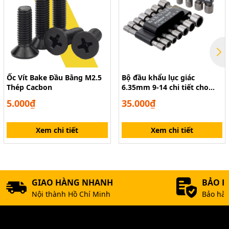
Ốc Vít Bake Đầu Bằng M2.5
Bộ đầu khẩu lục giác
Thép Cacbon
6.35mm 9-14 chi tiết cho
máy khoan và tua vít điện
5.000₫
35.000₫
Xem chi tiết
Xem chi tiết
GIAO HÀNG NHANH
BẢO 
Nội thành Hồ Chí Minh
Bảo hàn