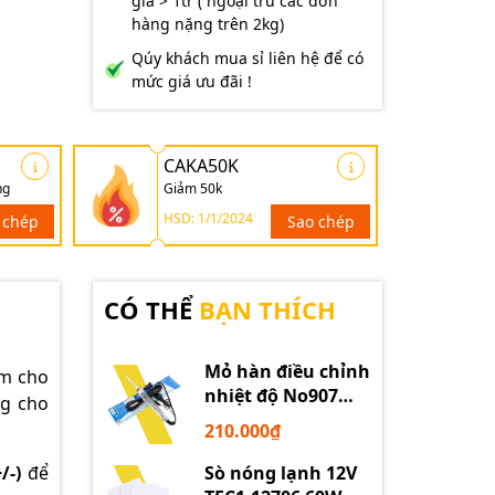
giá > 1tr ( ngoại trừ các đơn
hàng nặng trên 2kg)
Qúy khách mua sỉ liên hệ để có
mức giá ưu đãi !
CAKA50K
ng
Giảm 50k
HSD: 1/1/2024
 chép
Sao chép
CÓ THỂ
BẠN THÍCH
Mỏ hàn điều chỉnh
ẩm cho
nhiệt độ No907
ng cho
60W 220V loại tốt
210.000₫
Sò nóng lạnh 12V
/-)
để