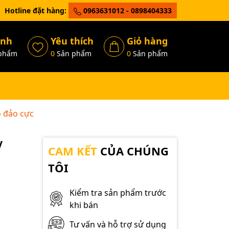
Hotline đặt hàng:
0963631012 - 0898404333
ánh
Yêu thích
Giỏ hàng
phẩm
0
Sản phẩm
0
Sản phẩm
 đảo cực
V
CAM KẾT
CỦA CHÚNG
TÔI
Kiểm tra sản phẩm trước
khi bán
Tư vấn và hỗ trợ sử dụng