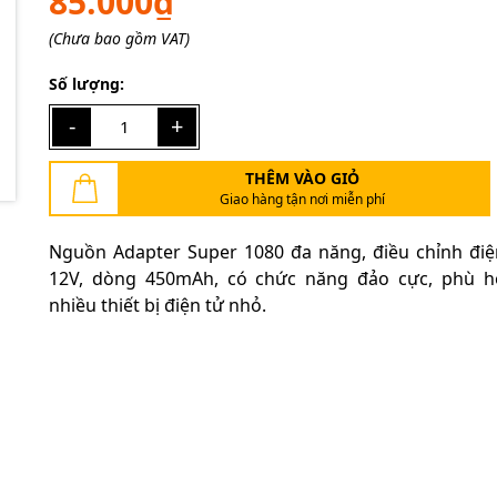
85.000₫
(Chưa bao gồm VAT)
Mã giảm giá:
Số lượng:
Ngày hết hạn:
-
+
Điều kiện:
THÊM VÀO GIỎ
Giao hàng tận nơi miễn phí
Nguồn Adapter Super 1080 đa năng, điều chỉnh điệ
12V, dòng 450mAh, có chức năng đảo cực, phù h
nhiều thiết bị điện tử nhỏ.