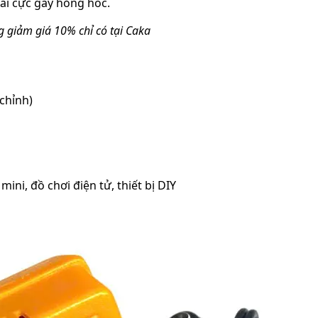
sai cực gây hỏng hóc.
g giảm giá 10% chỉ có tại Caka
 chỉnh)
ni, đồ chơi điện tử, thiết bị DIY