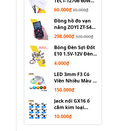
TEC1-12706 60W
12710 100W 12715
60.000₫
65.000₫
150W
Đồng hồ đo vạn
năng ZOYI ZT-S4
tự động
298.000₫
320.000₫
Bóng Đèn Sợi Đốt
E10 1.5V-12V Đèn
Thí Nghiệm STEM
4.000₫
LED 3mm F3 Có
Viền Nhiều Màu –
Trắng Đỏ Xanh
150.000₫
Dương Lục Vàng
Jack nối GX16 ổ
cắm kim loại
2/3/4/5/6P chuyên
10.000₫
dụng