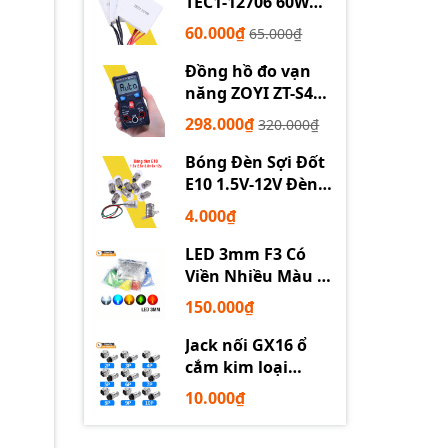
TEC1-12706 60W
12710 100W 12715
60.000₫
65.000₫
150W
Đồng hồ đo vạn
năng ZOYI ZT-S4
tự động
298.000₫
320.000₫
Bóng Đèn Sợi Đốt
E10 1.5V-12V Đèn
Thí Nghiệm STEM
4.000₫
LED 3mm F3 Có
Viền Nhiều Màu –
Trắng Đỏ Xanh
150.000₫
Dương Lục Vàng
Jack nối GX16 ổ
cắm kim loại
2/3/4/5/6P chuyên
10.000₫
dụng