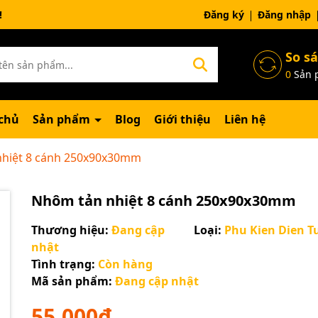
ng chờ đợi bạn
Đăng ký
Đăng nhập
So s
0
Sản 
chủ
Sản phẩm
Blog
Giới thiệu
Liên hệ
hiệt 8 cánh 250x90x30mm
Nhôm tản nhiệt 8 cánh 250x90x30mm
Thương hiệu:
Đang cập
Loại:
Phu Kien Dien T
nhật
Tình trạng:
Còn hàng
Mã sản phẩm:
Đang cập nhật
Mã giảm giá:
55.000₫
Ngày hết hạn: