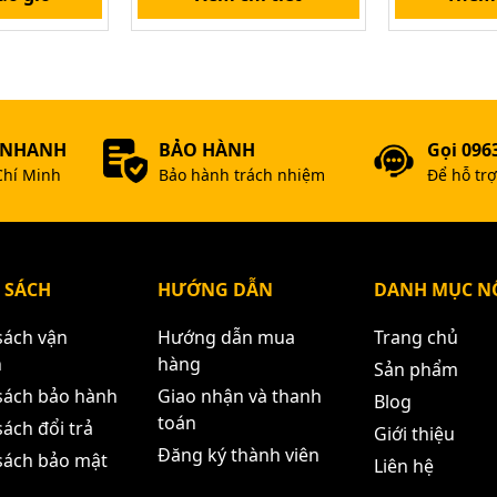
 NHANH
BẢO HÀNH
Gọi 096
Chí Minh
Bảo hành trách nhiệm
Để hỗ tr
 SÁCH
HƯỚNG DẪN
DANH MỤC NỔ
sách vận
Hướng dẫn mua
Trang chủ
n
hàng
Sản phẩm
sách bảo hành
Giao nhận và thanh
Blog
toán
ách đổi trả
Giới thiệu
Đăng ký thành viên
sách bảo mật
Liên hệ