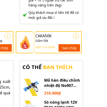
giá > 1tr ( ngoại trừ các đơn
hàng nặng trên 2kg)
Qúy khách mua sỉ liên hệ để có
mức giá ưu đãi !
CAKA50K
ng
Giảm 50k
HSD: 1/1/2024
 chép
Sao chép
CÓ THỂ
BẠN THÍCH
Mỏ hàn điều chỉnh
g suất
nhiệt độ No907
 25cm,
60W 220V loại tốt
hế quá
210.000₫
Sò nóng lạnh 12V