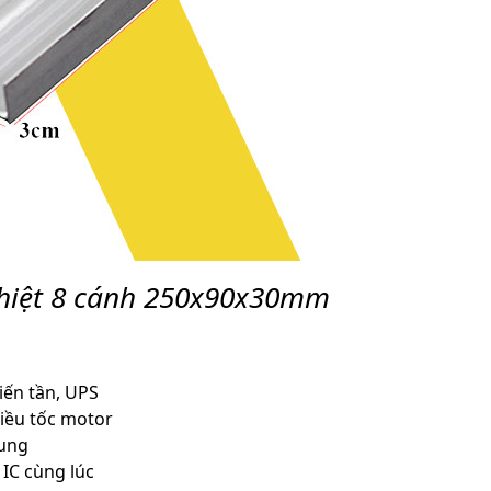
hiệt 8 cánh 250x90x30mm
iến tần, UPS
iều tốc motor
xung
 IC cùng lúc