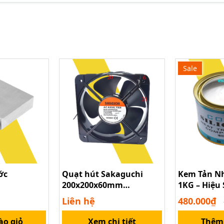
Sale
ớc
Quạt hút Sakaguchi
Kem Tản Nh
200x200x60mm
1KG – Hiệu 
GH20060HA2BL
Dùng Cho M
Liên hệ
480.000₫
Thiết Bị Cô
ào giỏ
Xem chi tiết
Thêm 