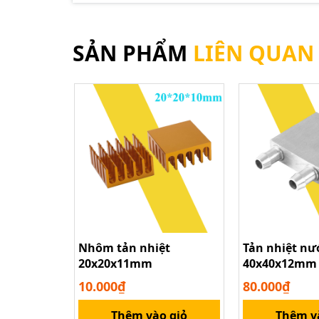
SẢN PHẨM
LIÊN QUAN
Nhôm tản nhiệt
Tản nhiệt nư
20x20x11mm
40x40x12mm
10.000₫
80.000₫
Thêm vào giỏ
Thêm v