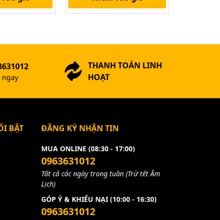
THANH TOÁN LINH
3631012
HOẠT
ợ ngay
I BẬT
ĐĂNG KÝ NHẬN TIN
MUA ONLINE (08:30 - 17:00)
0963631012
Tất cả các ngày trong tuần (Trừ tết Âm
Lịch)
GÓP Ý & KHIẾU NẠI (10:00 - 16:30)
0963631012