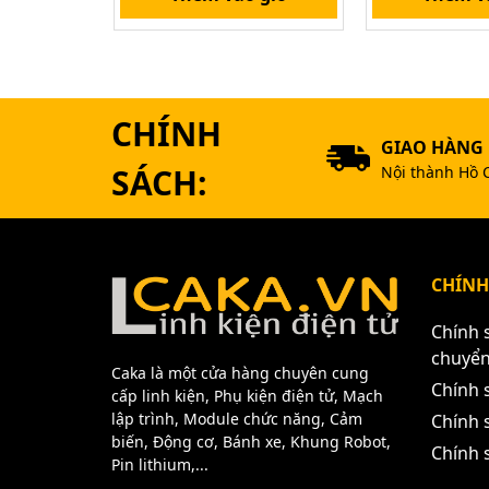
CHÍNH
GIAO HÀNG
SÁCH:
Nội thành Hồ 
CHÍNH
Chính 
chuyể
Caka là một cửa hàng chuyên cung
Chính 
cấp linh kiện, Phụ kiện điện tử, Mạch
lập trình, Module chức năng, Cảm
Chính s
biến, Động cơ, Bánh xe, Khung Robot,
Chính 
Pin lithium,...