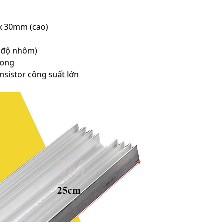
 x 30mm (cao)
t độ nhôm)
song
nsistor công suất lớn