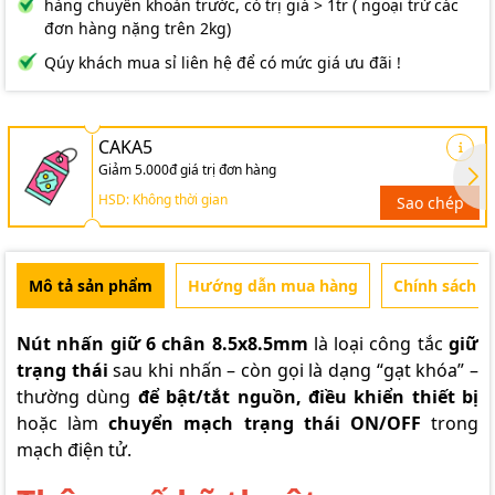
hàng chuyển khoản trước, có trị giá > 1tr ( ngoại trừ các
đơn hàng nặng trên 2kg)
Qúy khách mua sỉ liên hệ để có mức giá ưu đãi !
CAKA5
Giảm 5.000đ giá trị đơn hàng
HSD: Không thời gian
Sao chép
Mô tả sản phẩm
Hướng dẫn mua hàng
Chính sách b
Nút nhấn giữ 6 chân 8.5x8.5mm
là loại công tắc
giữ
trạng thái
sau khi nhấn – còn gọi là dạng “gạt khóa” –
thường dùng
để bật/tắt nguồn, điều khiển thiết bị
hoặc làm
chuyển mạch trạng thái ON/OFF
trong
mạch điện tử.