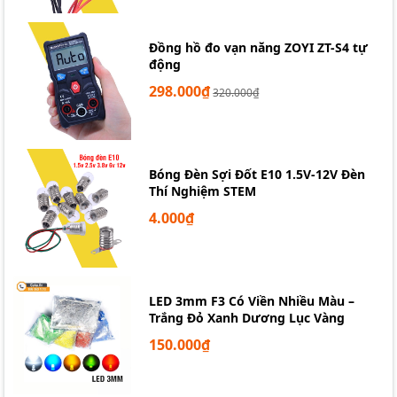
Đồng hồ đo vạn năng ZOYI ZT-S4 tự
động
298.000₫
320.000₫
Bóng Đèn Sợi Đốt E10 1.5V-12V Đèn
Thí Nghiệm STEM
4.000₫
LED 3mm F3 Có Viền Nhiều Màu –
Trắng Đỏ Xanh Dương Lục Vàng
150.000₫