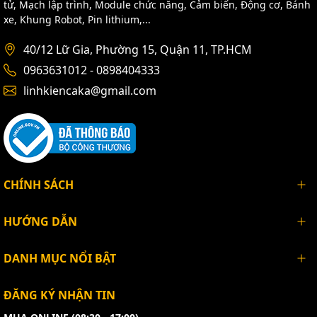
tử, Mạch lập trình, Module chức năng, Cảm biến, Động cơ, Bánh
xe, Khung Robot, Pin lithium,...
40/12 Lữ Gia, Phường 15, Quận 11, TP.HCM
0963631012 - 0898404333
linhkiencaka@gmail.com
CHÍNH SÁCH
HƯỚNG DẪN
DANH MỤC NỔI BẬT
ĐĂNG KÝ NHẬN TIN