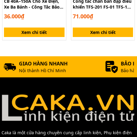
CB 40A–150A Cho Xe Điện,
Công tắc chân bàn đạp điều
Xe Ba Bánh - Công Tắc Bảo
khiển TFS-201 FS-01 TFS-1
Vệ Mạch
có dây
36.000₫
71.000₫
Xem chi tiết
Xem chi tiết
GIAO HÀNG NHANH
BẢO 
Nội thành Hồ Chí Minh
Bảo hàn
Caka là một cửa hàng chuyên cung cấp linh kiện, Phụ kiện điện