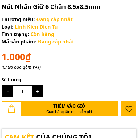
Nút Nhấn Giữ 6 Chân 8.5x8.5mm
Thương hiệu:
Đang cập nhật
Loại:
Linh Kien Dien Tu
Tình trạng:
Còn hàng
Mã sản phẩm:
Đang cập nhật
1.000₫
(Chưa bao gồm VAT)
Số lượng:
-
+
THÊM VÀO GIỎ
Giao hàng tận nơi miễn phí
CAM KẾT
CỦA CHÚNG TÔI