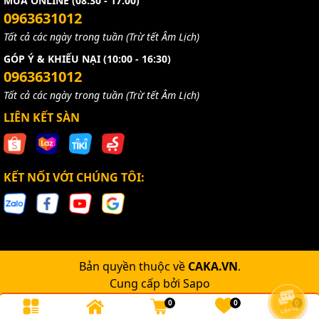
MUA ONLINE (08:30 - 17:00)
0963631012
Tất cả các ngày trong tuần (Trừ tết Âm Lịch)
GÓP Ý & KHIẾU NẠI (10:00 - 16:30)
0963631012
Tất cả các ngày trong tuần (Trừ tết Âm Lịch)
LIÊN KẾT SÀN
KẾT NỐI VỚI CHÚNG TÔI:
Bản quyền thuộc về
CAKA.VN
.
Cung cấp bởi
Sapo
0
0
0