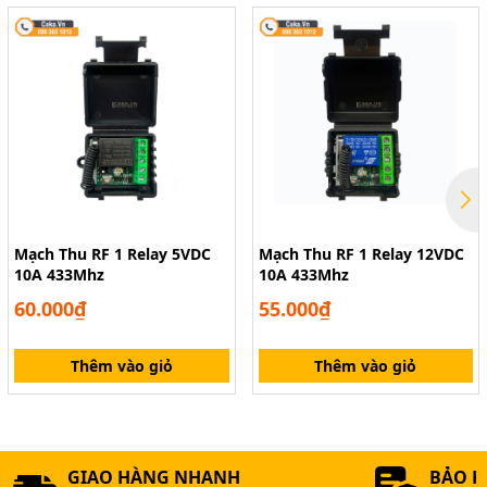
Mạch Thu RF 1 Relay 5VDC
Mạch Thu RF 1 Relay 12VDC
10A 433Mhz
10A 433Mhz
60.000₫
55.000₫
Thêm vào giỏ
Thêm vào giỏ
GIAO HÀNG NHANH
BẢO 