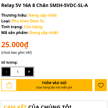
Relay 5V 16A 8 Chân SMIH-5VDC-SL-A
Thương hiệu:
Đang cập nhật
Loại:
Phu Kien Dien Tu
Tình trạng:
Còn hàng
Mã sản phẩm:
Đang cập nhật
25.000₫
(Chưa bao gồm VAT)
Số lượng:
-
+
THÊM VÀO GIỎ
Giao hàng tận nơi miễn phí
CAM KẾT
CỦA CHÚNG TÔI