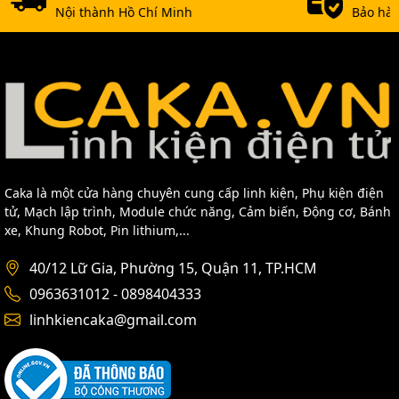
Nội thành Hồ Chí Minh
Bảo hàn
Caka là một cửa hàng chuyên cung cấp linh kiện, Phụ kiện điện
tử, Mạch lập trình, Module chức năng, Cảm biến, Động cơ, Bánh
xe, Khung Robot, Pin lithium,...
40/12 Lữ Gia, Phường 15, Quận 11, TP.HCM
0963631012 - 0898404333
linhkiencaka@gmail.com