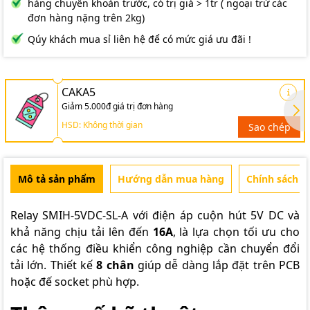
hàng chuyển khoản trước, có trị giá > 1tr ( ngoại trừ các
đơn hàng nặng trên 2kg)
Qúy khách mua sỉ liên hệ để có mức giá ưu đãi !
CAKA5
Giảm 5.000đ giá trị đơn hàng
HSD: Không thời gian
Sao chép
Mô tả sản phẩm
Hướng dẫn mua hàng
Chính sách b
Relay SMIH-5VDC-SL-A
với điện áp cuộn hút 5V DC và
khả năng chịu tải lên đến
16A
, là lựa chọn tối ưu cho
các hệ thống điều khiển công nghiệp cần chuyển đổi
tải lớn. Thiết kế
8 chân
giúp dễ dàng lắp đặt trên PCB
hoặc đế socket phù hợp.