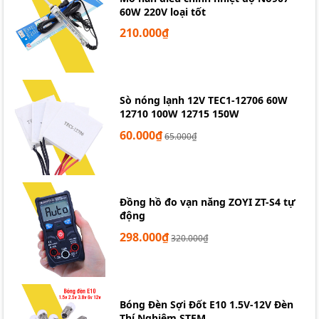
60W 220V loại tốt
210.000₫
Sò nóng lạnh 12V TEC1-12706 60W
12710 100W 12715 150W
60.000₫
65.000₫
Đồng hồ đo vạn năng ZOYI ZT-S4 tự
động
298.000₫
320.000₫
Bóng Đèn Sợi Đốt E10 1.5V-12V Đèn
Thí Nghiệm STEM