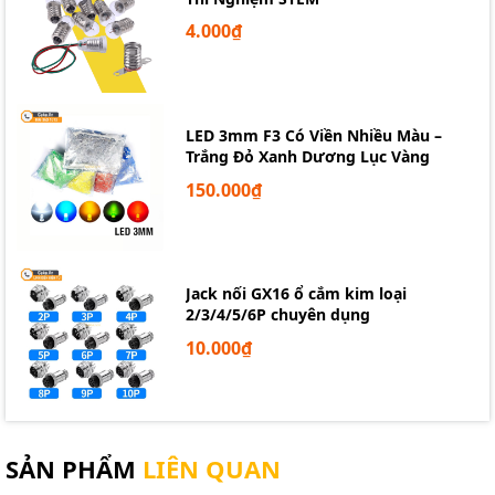
4.000₫
LED 3mm F3 Có Viền Nhiều Màu –
Trắng Đỏ Xanh Dương Lục Vàng
150.000₫
Jack nối GX16 ổ cắm kim loại
2/3/4/5/6P chuyên dụng
10.000₫
SẢN PHẨM
LIÊN QUAN