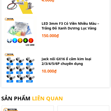
4.000₫
LED 3mm F3 Có Viền Nhiều Màu –
Trắng Đỏ Xanh Dương Lục Vàng
150.000₫
Jack nối GX16 ổ cắm kim loại
2/3/4/5/6P chuyên dụng
10.000₫
SẢN PHẨM
LIÊN QUAN