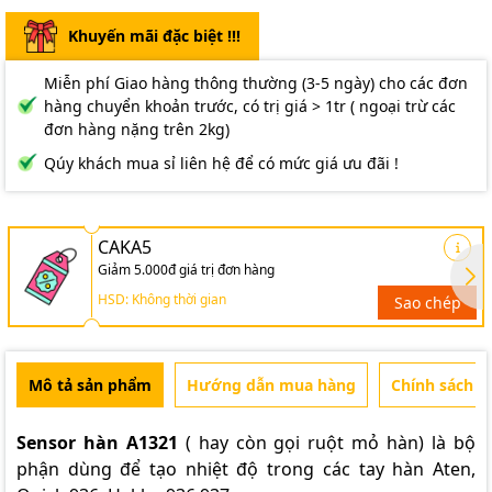
Khuyến mãi đặc biệt !!!
Miễn phí Giao hàng thông thường (3-5 ngày) cho các đơn
hàng chuyển khoản trước, có trị giá > 1tr ( ngoại trừ các
đơn hàng nặng trên 2kg)
Qúy khách mua sỉ liên hệ để có mức giá ưu đãi !
CAKA5
Giảm 5.000đ giá trị đơn hàng
HSD: Không thời gian
Sao chép
Mô tả sản phẩm
Hướng dẫn mua hàng
Chính sách b
Sensor hàn A1321
( hay còn gọi ruột mỏ hàn) là bộ
phận dùng để tạo nhiệt độ trong các tay hàn Aten,