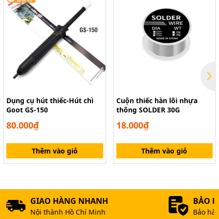
Dụng cụ hút thiếc-Hút chì
Cuộn thiếc hàn lõi nhựa
Goot GS-150
thông SOLDER 30G
80.000₫
18.000₫
Thêm vào giỏ
Thêm vào giỏ
GIAO HÀNG NHANH
BẢO 
Nội thành Hồ Chí Minh
Bảo hàn