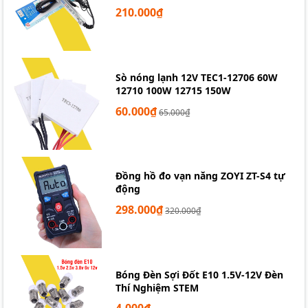
210.000₫
Sò nóng lạnh 12V TEC1-12706 60W
12710 100W 12715 150W
60.000₫
65.000₫
Đồng hồ đo vạn năng ZOYI ZT-S4 tự
động
298.000₫
320.000₫
Bóng Đèn Sợi Đốt E10 1.5V-12V Đèn
Thí Nghiệm STEM