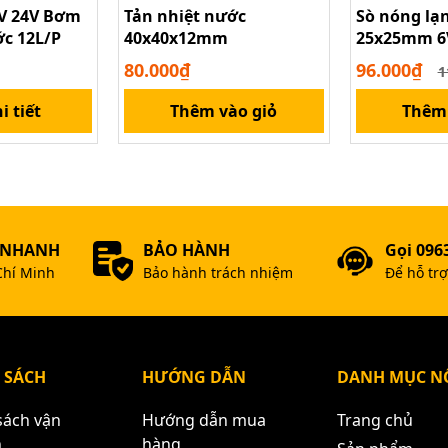
V 24V Bơm
Tản nhiệt nước
Sò nóng lạ
c 12L/P
40x40x12mm
25x25mm 6
80.000₫
96.000₫
1
i tiết
Thêm vào giỏ
Thêm 
 NHANH
BẢO HÀNH
Gọi 096
Chí Minh
Bảo hành trách nhiệm
Để hỗ tr
 SÁCH
HƯỚNG DẪN
DANH MỤC NỔ
sách vận
Hướng dẫn mua
Trang chủ
n
hàng