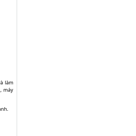
và làm
n, máy
ạnh.