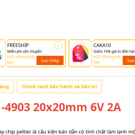
FREESHIP
CAKA10
Miễn phí vận chuyển
Giảm 10% giá trị đơn hà
HSD: Không thời
HSD: Không thời
Sao chép
Sao
hạn
hạn
hàng
Chính sách bảo hành và bảo trì
1-4903 20x20mm 6V 2A
y chip peltier là cấu kiện bán dẫn có tính chất làm lạnh m