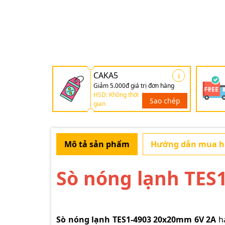
CAKA5
Giảm 5.000đ giá trị đơn hàng
HSD: Không thời
Sao chép
gian
Mô tả sản phẩm
Hướng dẫn mua 
Sò nóng lạnh TES
Sò nóng lạnh TES1-4903 20x20mm 6V 2A
ha