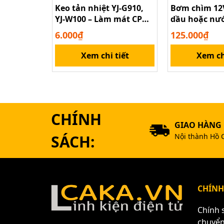
Keo tản nhiệt YJ-G910,
Bơm chìm 12
YJ-W100 – Làm mát CPU
dầu hoặc nướ
laptop, PC
6.000₫
125.000₫
Xem chi tiết
Xem ch
CHÍNH
GIAO HÀNG
SÁCH:
Nội thành Hồ 
CHÍNH
Chính 
chuyể