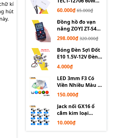
TEC1-12706 60W
chữ kí
12710 100W 12715
60.000₫
65.000₫
ng hút
150W
này.
Đồng hồ đo vạn
năng ZOYI ZT-S4
tự động
298.000₫
320.000₫
Bóng Đèn Sợi Đốt
E10 1.5V-12V Đèn
Thí Nghiệm STEM
4.000₫
LED 3mm F3 Có
Viền Nhiều Màu –
Trắng Đỏ Xanh
150.000₫
Dương Lục Vàng
Jack nối GX16 ổ
cắm kim loại
2/3/4/5/6P chuyên
10.000₫
dụng