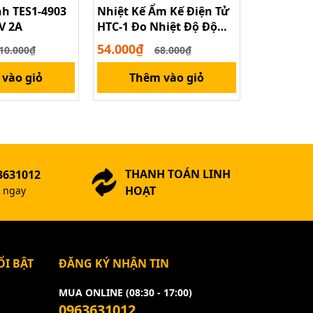
nh TES1-4903
Nhiệt Kế Ẩm Kế Điện Tử
Sò nóng l
V 2A
HTC-1 Đo Nhiệt Độ Độ
20x40MM 
Ẩm Trong Nhà Ngoài
54.000₫
125.000₫
10.000₫
68.000₫
Trời
vào giỏ
Thêm vào giỏ
Thê
THANH TOÁN LINH
3631012
HOẠT
ợ ngay
I BẬT
ĐĂNG KÝ NHẬN TIN
MUA ONLINE (08:30 - 17:00)
0963631012