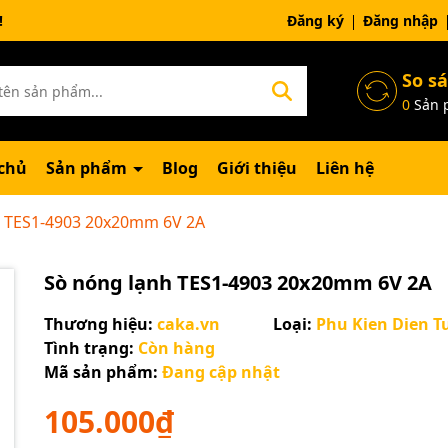
ng chờ đợi bạn
Đăng ký
Đăng nhập
So s
0
Sản 
chủ
Sản phẩm
Blog
Giới thiệu
Liên hệ
h TES1-4903 20x20mm 6V 2A
Sò nóng lạnh TES1-4903 20x20mm 6V 2A
Thương hiệu:
caka.vn
Loại:
Phu Kien Dien T
Tình trạng:
Còn hàng
Mã sản phẩm:
Đang cập nhật
105.000₫