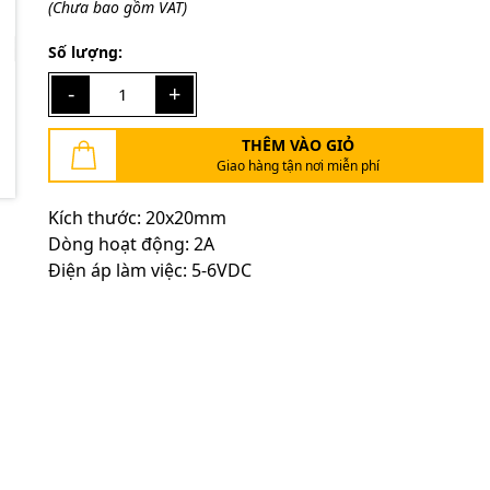
(Chưa bao gồm VAT)
Mã giảm giá:
Số lượng:
Ngày hết hạn:
-
+
Điều kiện:
THÊM VÀO GIỎ
Giao hàng tận nơi miễn phí
Kích thước: 20x20mm
Dòng hoạt động: 2A
Điện áp làm việc: 5-6VDC