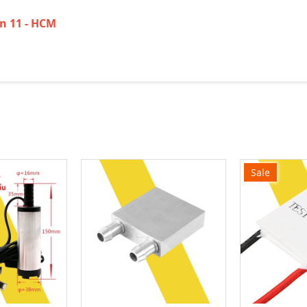
ận 11 - HCM
Sale