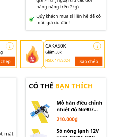
giá > 1tr ( ngoại trừ các đơn
hàng nặng trên 2kg)
Qúy khách mua sỉ liên hệ để có
mức giá ưu đãi !
CAKA50K
ng
Giảm 50k
HSD: 1/1/2024
 chép
Sao chép
CÓ THỂ
BẠN THÍCH
Mỏ hàn điều chỉnh
nhiệt độ No907
60W 220V loại tốt
210.000₫
Sò nóng lạnh 12V
ột mặt