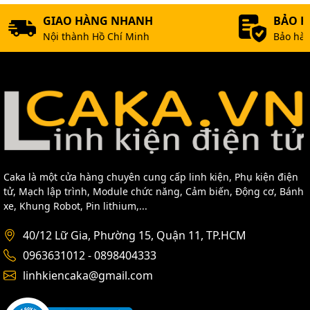
GIAO HÀNG NHANH
BẢO 
Nội thành Hồ Chí Minh
Bảo hàn
Caka là một cửa hàng chuyên cung cấp linh kiện, Phụ kiện điện
tử, Mạch lập trình, Module chức năng, Cảm biến, Động cơ, Bánh
xe, Khung Robot, Pin lithium,...
40/12 Lữ Gia, Phường 15, Quận 11, TP.HCM
0963631012 - 0898404333
linhkiencaka@gmail.com