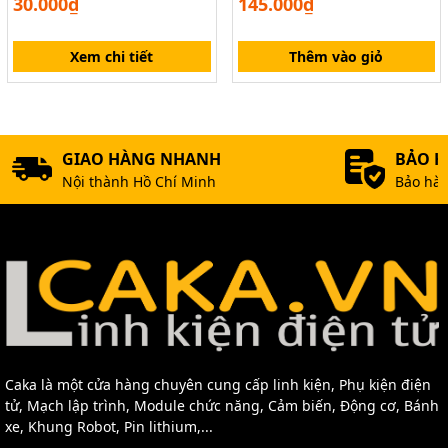
30.000₫
145.000₫
Xem chi tiết
Thêm vào giỏ
GIAO HÀNG NHANH
BẢO 
Nội thành Hồ Chí Minh
Bảo hàn
Caka là một cửa hàng chuyên cung cấp linh kiện, Phụ kiện điện
tử, Mạch lập trình, Module chức năng, Cảm biến, Động cơ, Bánh
xe, Khung Robot, Pin lithium,...