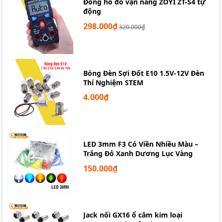
Đồng hồ đo vạn năng ZOYI ZT-S4 tự
động
298.000₫
320.000₫
Bóng Đèn Sợi Đốt E10 1.5V-12V Đèn
Thí Nghiệm STEM
4.000₫
LED 3mm F3 Có Viền Nhiều Màu –
Trắng Đỏ Xanh Dương Lục Vàng
150.000₫
Jack nối GX16 ổ cắm kim loại