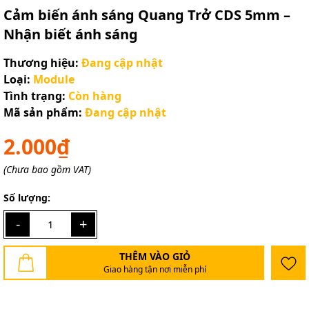
Cảm biến ánh sáng Quang Trở CDS 5mm –
Nhận biết ánh sáng
Thương hiệu:
Đang cập nhật
Loại:
Module
Tình trạng:
Còn hàng
Mã sản phẩm:
Đang cập nhật
2.000₫
(Chưa bao gồm VAT)
Số lượng:
-
+
THÊM VÀO GIỎ
Giao hàng tận nơi miễn phí