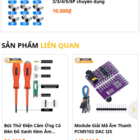
2/3/4/5/6P chuyên dụng
10.000₫
SẢN PHẨM
LIÊN QUAN
Bút Thử Điện Cảm Ứng Có
Module Giải Mã Âm Thanh
Đèn Đỏ Xanh Kèm Âm
PCM5102 DAC I2S
Thanh Báo