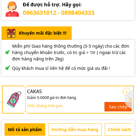
Để được hỗ trợ. Hãy gọi:
0963631012 - 0898404333
Khuyến mãi đặc biệt !!!
Miễn phí Giao hàng thông thường (3-5 ngày) cho các đơn
hàng chuyển khoản trước, có trị giá > 1tr ( ngoại trừ các
đơn hàng nặng trên 2kg)
Qúy khách mua sỉ liên hệ để có mức giá ưu đãi !
CAKA5
Giảm 5.000đ giá trị đơn hàng
HSD: Không thời gian
Sao chép
Mô tả sản phẩm
Hướng dẫn mua hàng
Chính sách b