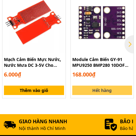
Mạch Cảm Biến Mực Nước,
Module Cảm Biến GY-91
Nước Mưa DC 3-5V Cho
MPU9250 BMP280 10DOF
Arduino
Cho Arduino
6.000₫
168.000₫
Thêm vào giỏ
Hết hàng
CÁC BẠN CẦN XIN HÃY LIÊN HỆ THEO CÁC THÔNG
GIAO HÀNG NHANH
BẢO 
TIN SAU.
Nội thành Hồ Chí Minh
Bảo hàn
LINH KIỆN ĐIỆN TỬ TPHCM