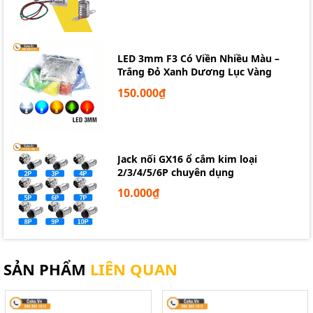
LED 3mm F3 Có Viền Nhiều Màu –
Trắng Đỏ Xanh Dương Lục Vàng
150.000₫
Jack nối GX16 ổ cắm kim loại
2/3/4/5/6P chuyên dụng
10.000₫
Cảm biến khí CO MQ-7 Arduino
SẢN PHẨM
LIÊN QUAN