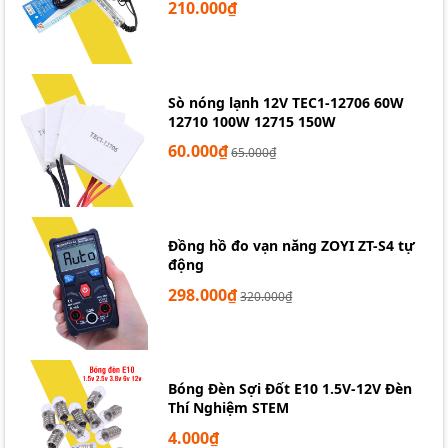
210.000₫
Sò nóng lạnh 12V TEC1-12706 60W
12710 100W 12715 150W
60.000₫
Cảm biến khí CO MQ-7
65.000₫
Đồng hồ đo vạn năng ZOYI ZT-S4 tự
động
298.000₫
320.000₫
Bóng Đèn Sợi Đốt E10 1.5V-12V Đèn
Thí Nghiệm STEM
4.000₫