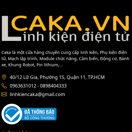
Địa Chỉ: Số 40/12 Lữ Gia - Phường 15 - Quận 11 - HCM
Điện Thoại: 0963631012 - 0898404333
Website: https://caka.vn/
Caka là một cửa hàng chuyên cung cấp linh kiện, Phụ kiện điện
tử, Mạch lập trình, Module chức năng, Cảm biến, Động cơ, Bánh
xe, Khung Robot, Pin lithium,...
40/12 Lữ Gia, Phường 15, Quận 11, TP.HCM
0963631012 - 0898404333
linhkiencaka@gmail.com