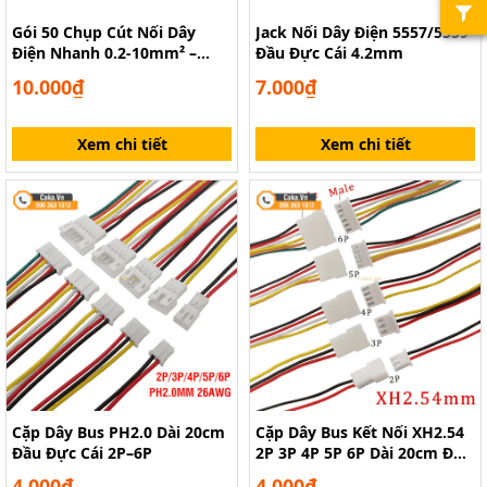
Gói 50 Chụp Cút Nối Dây
Jack Nối Dây Điện 5557/5559
Điện Nhanh 0.2-10mm² –
Đầu Đực Cái 4.2mm
Chụp Nối Dây Xoắn Tiện Lắp
10.000₫
7.000₫
Xem chi tiết
Xem chi tiết
Cặp Dây Bus PH2.0 Dài 20cm
Cặp Dây Bus Kết Nối XH2.54
Đầu Đực Cái 2P–6P
2P 3P 4P 5P 6P Dài 20cm Đực
Cái
4.000₫
4.000₫