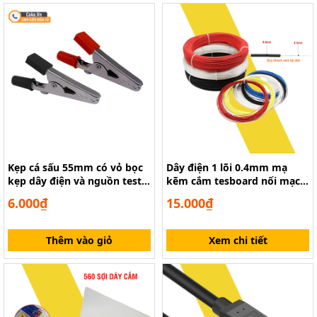
Kẹp cá sấu 55mm có vỏ bọc
Dây điện 1 lõi 0.4mm mạ
kẹp dây điện và nguồn test
kẽm cắm tesboard nối mạch
bình ắc quy
pcb
6.000₫
15.000₫
Thêm vào giỏ
Xem chi tiết