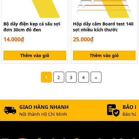
Bộ dây điện kẹp cá sấu sợi
Hộp dây cắm Board test 140
đơn 30cm đỏ đen
sợi nhiều kích thước
14.000₫
25.000₫
Thêm vào giỏ
Thêm vào giỏ
1
2
3
4
»
GIAO HÀNG NHANH
BẢO 
Nội thành Hồ Chí Minh
Bảo hàn