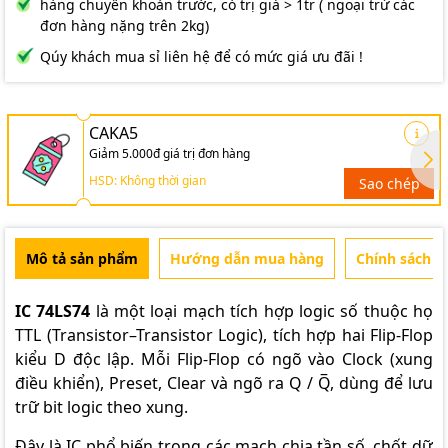
hàng chuyển khoản trước, có trị giá > 1tr ( ngoại trừ các
đơn hàng nặng trên 2kg)
Qúy khách mua sỉ liên hệ để có mức giá ưu đãi !
CAKA5
Giảm 5.000đ giá trị đơn hàng
HSD: Không thời gian
Sao chép
Mô tả sản phẩm
Hướng dẫn mua hàng
Chính sách b
IC 74LS74
là một loại mạch tích hợp logic số thuộc họ
TTL (Transistor–Transistor Logic), tích hợp hai Flip-Flop
kiểu D độc lập. Mỗi Flip-Flop có ngõ vào Clock (xung
điều khiển), Preset, Clear và ngõ ra Q / Q̅, dùng để lưu
trữ bit logic theo xung.
Đây là IC phổ biến trong các mạch chia tần số, chốt dữ