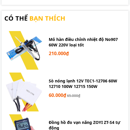
CÓ THỂ
BẠN THÍCH
Mỏ hàn điều chỉnh nhiệt độ No907
60W 220V loại tốt
210.000₫
Sò nóng lạnh 12V TEC1-12706 60W
12710 100W 12715 150W
60.000₫
65.000₫
Đồng hồ đo vạn năng ZOYI ZT-S4 tự
động