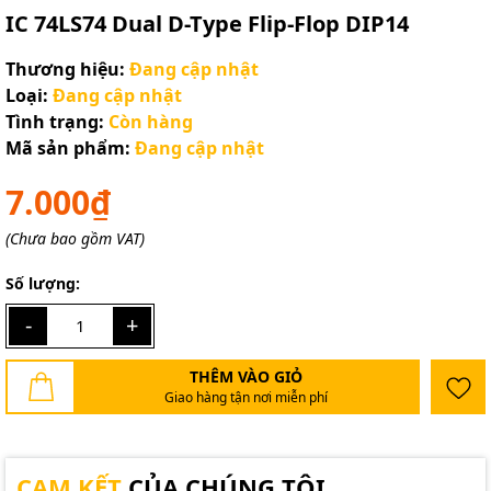
IC 74LS74 Dual D-Type Flip-Flop DIP14
Thương hiệu:
Đang cập nhật
Loại:
Đang cập nhật
Tình trạng:
Còn hàng
Mã sản phẩm:
Đang cập nhật
7.000₫
(Chưa bao gồm VAT)
Số lượng:
-
+
THÊM VÀO GIỎ
Giao hàng tận nơi miễn phí
CAM KẾT
CỦA CHÚNG TÔI