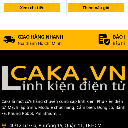
Xem chi tiết
Thêm vào giỏ
GIAO HÀNG NHANH
BẢO 
Nội thành Hồ Chí Minh
Bảo hàn
Caka là một cửa hàng chuyên cung cấp linh kiện, Phụ kiện điện
tử, Mạch lập trình, Module chức năng, Cảm biến, Động cơ, Bánh
xe, Khung Robot, Pin lithium,...
40/12 Lữ Gia, Phường 15, Quận 11, TP.HCM