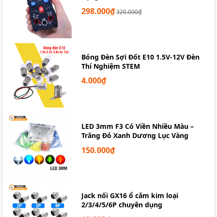
298.000₫
320.000₫
Bóng Đèn Sợi Đốt E10 1.5V-12V Đèn
Thí Nghiệm STEM
4.000₫
LED 3mm F3 Có Viền Nhiều Màu –
Trắng Đỏ Xanh Dương Lục Vàng
150.000₫
Jack nối GX16 ổ cắm kim loại
2/3/4/5/6P chuyên dụng