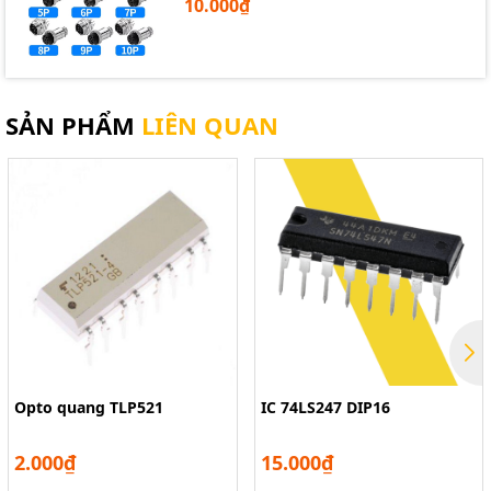
10.000₫
SẢN PHẨM
LIÊN QUAN
Opto quang TLP521
IC 74LS247 DIP16
2.000₫
15.000₫