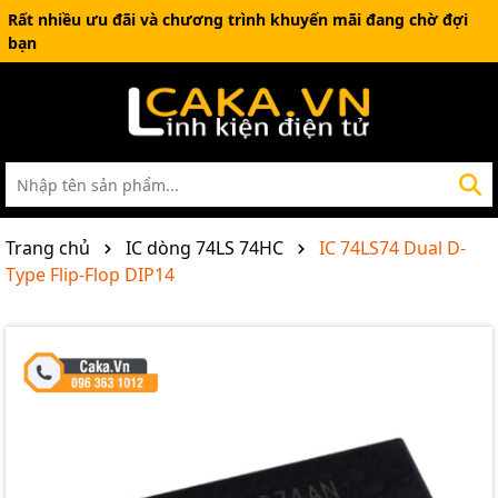
Rất nhiều ưu đãi và chương trình khuyến mãi đang chờ đợi
bạn
Trang chủ
IC dòng 74LS 74HC
IC 74LS74 Dual D-
Type Flip-Flop DIP14