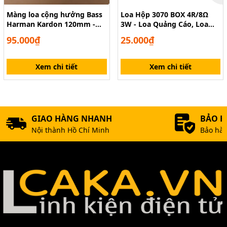
Màng loa cộng hưởng Bass
Loa Hộp 3070 BOX 4R/8Ω
Harman Kardon 120mm -
3W - Loa Quảng Cáo, Loa
Passive Radiator 12cm
Máy POS, Loa Thiết Bị Tích
95.000₫
25.000₫
Hợp
Xem chi tiết
Xem chi tiết
GIAO HÀNG NHANH
BẢO 
Nội thành Hồ Chí Minh
Bảo hàn