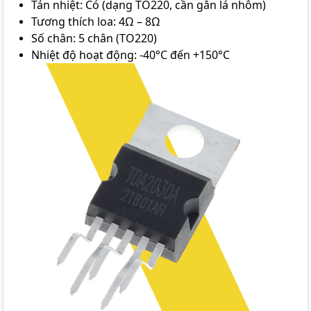
Tản nhiệt: Có (dạng TO220, cần gắn lá nhôm)
Tương thích loa: 4Ω – 8Ω
Số chân: 5 chân (TO220)
Nhiệt độ hoạt động: -40°C đến +150°C