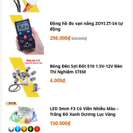
Đồng hồ đo vạn năng ZOYI ZT-S4 tự
động
298.000₫
320.000₫
Bóng Đèn Sợi Đốt E10 1.5V-12V Đèn
Thí Nghiệm STEM
4.000₫
LED 3mm F3 Có Viền Nhiều Màu –
Trắng Đỏ Xanh Dương Lục Vàng
150.000₫