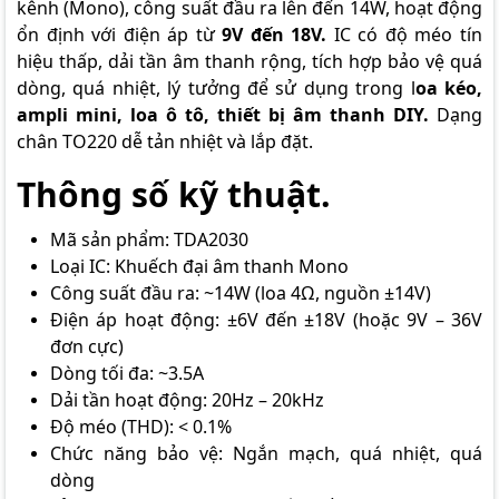
kênh (Mono), công suất đầu ra lên đến 14W, hoạt động
ổn định với điện áp từ
9V đến 18V.
IC có độ méo tín
hiệu thấp, dải tần âm thanh rộng, tích hợp bảo vệ quá
dòng, quá nhiệt, lý tưởng để sử dụng trong l
oa kéo,
ampli mini, loa ô tô, thiết bị âm thanh DIY.
Dạng
chân TO220 dễ tản nhiệt và lắp đặt.
Thông số kỹ thuật.
Mã sản phẩm: TDA2030
Loại IC: Khuếch đại âm thanh Mono
Công suất đầu ra: ~14W (loa 4Ω, nguồn ±14V)
Điện áp hoạt động: ±6V đến ±18V (hoặc 9V – 36V
đơn cực)
Dòng tối đa: ~3.5A
Dải tần hoạt động: 20Hz – 20kHz
Độ méo (THD): < 0.1%
Chức năng bảo vệ: Ngắn mạch, quá nhiệt, quá
dòng