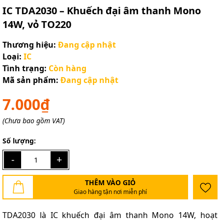
IC TDA2030 – Khuếch đại âm thanh Mono
14W, vỏ TO220
Thương hiệu:
Đang cập nhật
Loại:
IC
Tình trạng:
Còn hàng
Mã sản phẩm:
Đang cập nhật
7.000₫
(Chưa bao gồm VAT)
Số lượng:
-
+
THÊM VÀO GIỎ
Giao hàng tận nơi miễn phí
TDA2030 là IC khuếch đại âm thanh Mono 14W, hoạt