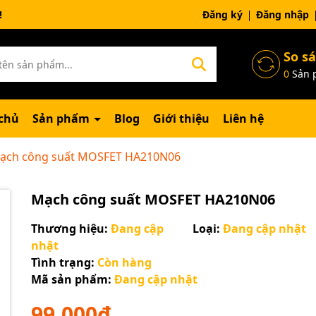
ng chờ đợi bạn
Đăng ký
Đăng nhập
So s
0
Sản 
chủ
Sản phẩm
Blog
Giới thiệu
Liên hệ
ạch công suất MOSFET HA210N06
Mạch công suất MOSFET HA210N06
Thương hiệu:
Đang cập
Loại:
Đang cập nhật
nhật
Tình trạng:
Còn hàng
Mã sản phẩm:
Đang cập nhật
Mã giảm giá:
99.000₫