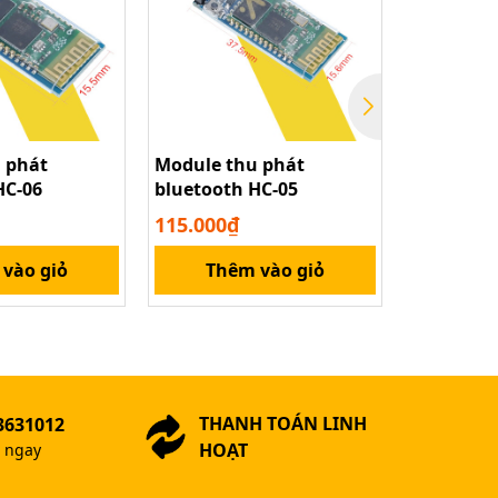
 phát
Module thu phát
Mạch điề
HC-06
bluetooth HC-05
cơ không 
12V Brush
115.000₫
110.000₫
vào giỏ
Thêm vào giỏ
Thê
THANH TOÁN LINH
3631012
HOẠT
ợ ngay