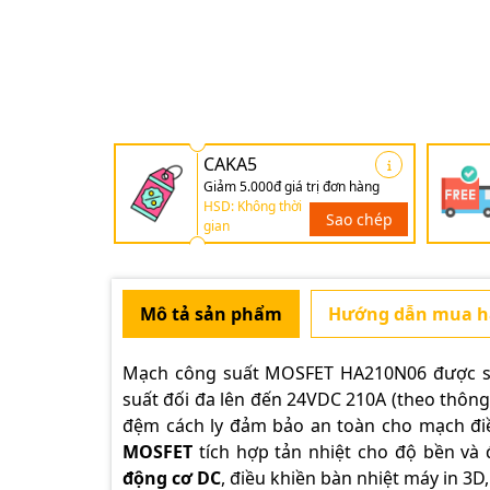
CAKA5
Giảm 5.000đ giá trị đơn hàng
HSD: Không thời
Sao chép
gian
Mô tả sản phẩm
Hướng dẫn mua 
Mạch công suất MOSFET HA210N06
được s
suất đối đa lên đến 24VDC 210A (theo thông 
đệm cách ly đảm bảo an toàn cho mạch điề
MOSFET
tích hợp tản nhiệt cho độ bền và 
động cơ DC
, điều khiền bàn nhiệt máy in 3D