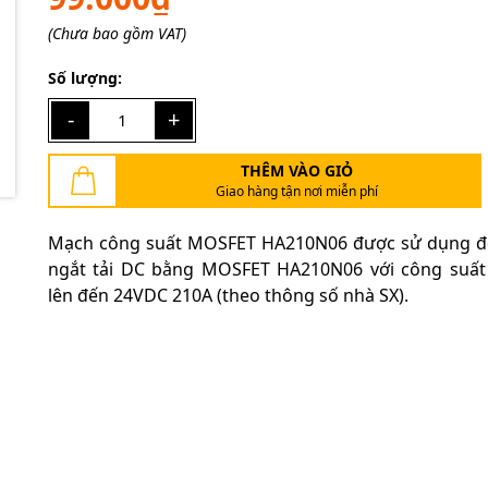
Ngày hết hạn:
(Chưa bao gồm VAT)
Điều kiện:
Số lượng:
-
+
THÊM VÀO GIỎ
Giao hàng tận nơi miễn phí
Mạch công suất MOSFET HA210N06 được sử dụng đ
ngắt tải DC bằng MOSFET HA210N06 với công suất
lên đến 24VDC 210A (theo thông số nhà SX).