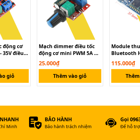
c động cơ
Mạch dimmer điều tốc
Module thu
 suất MOSFET HA210N06
- 35V điều
động cơ mini PWM 5A 5v
Bluetooth 
g đèn Led
đến 35v 90w
25.000₫
115.000₫
THÔNG TIN SAU.
ào giỏ
Thêm vào giỏ
Thêm 
ận 11 - HCM
 NHANH
BẢO HÀNH
Gọi 096
Chí Minh
Bảo hành trách nhiệm
Để hỗ tr