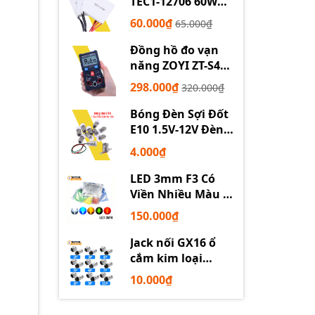
TEC1-12706 60W
12710 100W 12715
60.000₫
65.000₫
150W
Đồng hồ đo vạn
năng ZOYI ZT-S4
tự động
298.000₫
320.000₫
Bóng Đèn Sợi Đốt
E10 1.5V-12V Đèn
Thí Nghiệm STEM
4.000₫
LED 3mm F3 Có
Viền Nhiều Màu –
Trắng Đỏ Xanh
150.000₫
Dương Lục Vàng
Jack nối GX16 ổ
cắm kim loại
2/3/4/5/6P chuyên
10.000₫
dụng