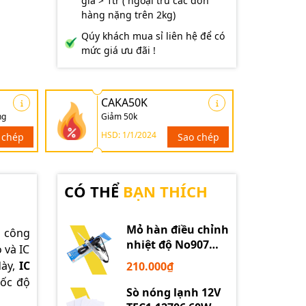
giá > 1tr ( ngoại trừ các đơn
hàng nặng trên 2kg)
Qúy khách mua sỉ liên hệ để có
mức giá ưu đãi !
CAKA50K
ng
Giảm 50k
HSD: 1/1/2024
 chép
Sao chép
CÓ THỂ
BẠN THÍCH
Mỏ hàn điều chỉnh
 công
nhiệt độ No907
 và IC
60W 220V loại tốt
dày,
IC
210.000₫
tốc độ
Sò nóng lạnh 12V