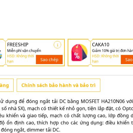
FREESHIP
CAKA10
Miễn phí vận chuyển
Giảm 10% giá trị đơn hà
HSD: Không thời
HSD: Không thời
Sao chép
Sao
hạn
hạn
hàng
Chính sách bảo hành và bảo trì
ử dụng để đóng ngắt tải DC bằng
MOSFET HA210N06
với
số nhà SX), mạch có thiết kế nhỏ gọn, tiện lắp đặt, có Opto
u khiển và giao tiếp, mạch có chất lượng cao, lớp đồng 
độ ổn định cao, thích hợp cho các ứng dụng: điều khiển 
, đóng ngắt, dimmer tải DC.