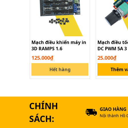
Mạch điều khiển máy in
Mạch điều tố
Mạch công
3D RAMPS 1.6
DC PWM 5A 3 
chỉnh độ sán
125.000₫
25.000₫
CÁC BẠN CẦN XIN HÃY LIÊN HỆ THEO CÁC 
Hết hàng
Thêm v
LINH KIỆN ĐIỆN TỬ TPHCM
Địa Chỉ: Số 40/12 Lữ Gia - Phường 15 - Qu
Điện Thoại: 0963631012 - 0898404333
Website: https://caka.vn/
CHÍNH
GIAO HÀNG
SÁCH:
Nội thành Hồ 