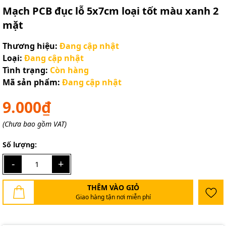
Mạch PCB đục lỗ 5x7cm loại tốt màu xanh 2
mặt
Thương hiệu:
Đang cập nhật
Loại:
Đang cập nhật
Tình trạng:
Còn hàng
Mã sản phẩm:
Đang cập nhật
9.000₫
(Chưa bao gồm VAT)
Số lượng:
-
+
THÊM VÀO GIỎ
Giao hàng tận nơi miễn phí