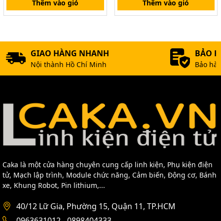
Thêm vào giỏ
Thêm vào giỏ
GIAO HÀNG NHANH
BẢO 
Nội thành Hồ Chí Minh
Bảo hàn
Caka là một cửa hàng chuyên cung cấp linh kiện, Phụ kiện điện
tử, Mạch lập trình, Module chức năng, Cảm biến, Động cơ, Bánh
xe, Khung Robot, Pin lithium,...
40/12 Lữ Gia, Phường 15, Quận 11, TP.HCM
0963631012 - 0898404333