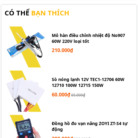
CÓ THỂ
BẠN THÍCH
Mỏ hàn điều chỉnh nhiệt độ No907
60W 220V loại tốt
210.000₫
Sò nóng lạnh 12V TEC1-12706 60W
12710 100W 12715 150W
60.000₫
65.000₫
Đồng hồ đo vạn năng ZOYI ZT-S4 tự
động