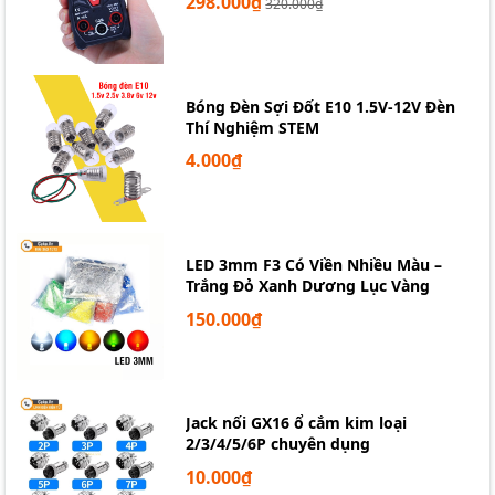
298.000₫
320.000₫
Bóng Đèn Sợi Đốt E10 1.5V-12V Đèn
Thí Nghiệm STEM
4.000₫
LED 3mm F3 Có Viền Nhiều Màu –
Trắng Đỏ Xanh Dương Lục Vàng
150.000₫
Jack nối GX16 ổ cắm kim loại
2/3/4/5/6P chuyên dụng
10.000₫