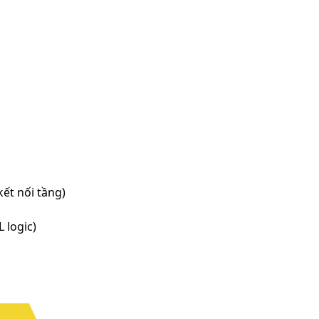
ết nối tầng)
 logic)