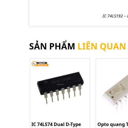
IC 74LS192 – 
SẢN PHẨM
LIÊN QUAN
IC 74LS74 Dual D-Type
Opto quang 