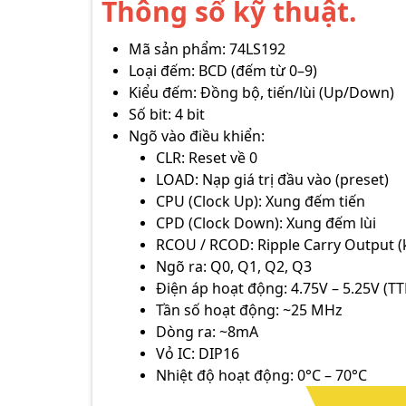
Thông số kỹ thuật.
Mã sản phẩm: 74LS192
Loại đếm: BCD (đếm từ 0–9)
Kiểu đếm: Đồng bộ, tiến/lùi (Up/Down)
Số bit: 4 bit
Ngõ vào điều khiển:
CLR: Reset về 0
LOAD: Nạp giá trị đầu vào (preset)
CPU (Clock Up): Xung đếm tiến
CPD (Clock Down): Xung đếm lùi
RCOU / RCOD: Ripple Carry Output (k
Ngõ ra: Q0, Q1, Q2, Q3
Điện áp hoạt động: 4.75V – 5.25V (TTL
Tần số hoạt động: ~25 MHz
Dòng ra: ~8mA
Vỏ IC: DIP16
Nhiệt độ hoạt động: 0°C – 70°C