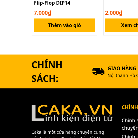
Flip-Flop DIP14
7.000₫
2.000₫
Thêm vào giỏ
Xem ch
CHÍNH
GIAO HÀNG
SÁCH:
Nội thành Hồ 
CHÍNH
Chính 
chuyể
Caka là một cửa hàng chuyên cung
Chính 