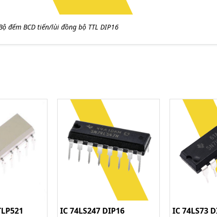
Bộ đếm BCD tiến/lùi đồng bộ TTL DIP16
TLP521
IC 74LS247 DIP16
IC 74LS73 D