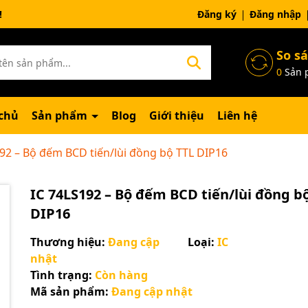
ng chờ đợi bạn
Đăng ký
Đăng nhập
So s
0
Sản 
chủ
Sản phẩm
Blog
Giới thiệu
Liên hệ
92 – Bộ đếm BCD tiến/lùi đồng bộ TTL DIP16
IC 74LS192 – Bộ đếm BCD tiến/lùi đồng b
DIP16
Thương hiệu:
Đang cập
Loại:
IC
nhật
Tình trạng:
Còn hàng
Mã giảm giá:
Mã sản phẩm:
Đang cập nhật