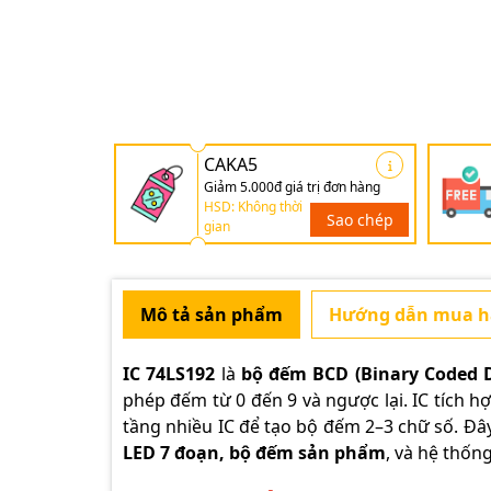
CAKA5
Giảm 5.000đ giá trị đơn hàng
HSD: Không thời
Sao chép
gian
Mô tả sản phẩm
Hướng dẫn mua 
IC 74LS192
là
bộ đếm BCD (Binary Coded D
phép đếm từ 0 đến 9 và ngược lại. IC tích hợ
tầng nhiều IC để tạo bộ đếm 2–3 chữ số. Đâ
LED 7 đoạn, bộ đếm sản phẩm
, và hệ thố