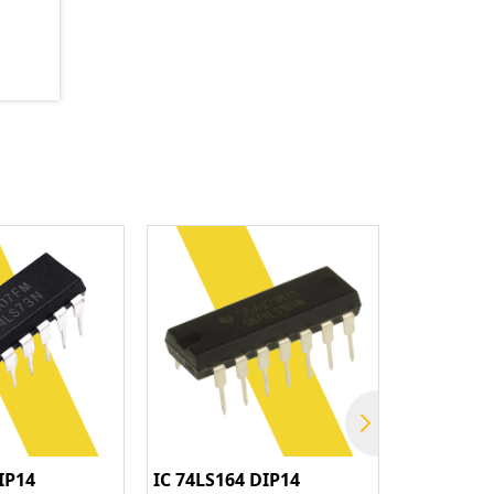
IP14
IC 74LS164 DIP14
74LS147 10