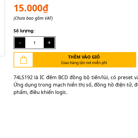
Ngày hết hạn:
15.000₫
Điều kiện:
(Chưa bao gồm VAT)
Số lượng:
-
+
THÊM VÀO GIỎ
Giao hàng tận nơi miễn phí
74LS192 là IC đếm BCD đồng bộ tiến/lùi, có preset và
Ứng dụng trong mạch hiển thị số, đồng hồ điện tử, 
phẩm, điều khiển logic.