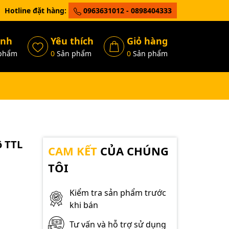
Hotline đặt hàng:
0963631012 - 0898404333
ánh
Yêu thích
Giỏ hàng
phẩm
0
Sản phẩm
0
Sản phẩm
ộ TTL
CAM KẾT
CỦA CHÚNG
TÔI
Kiểm tra sản phẩm trước
khi bán
Tư vấn và hỗ trợ sử dụng