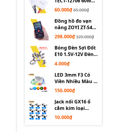
TEC1-12706 60W
12710 100W 12715
60.000₫
65.000₫
150W
Đồng hồ đo vạn
năng ZOYI ZT-S4
tự động
298.000₫
320.000₫
Bóng Đèn Sợi Đốt
E10 1.5V-12V Đèn
Thí Nghiệm STEM
4.000₫
LED 3mm F3 Có
Viền Nhiều Màu –
Trắng Đỏ Xanh
150.000₫
Dương Lục Vàng
Jack nối GX16 ổ
cắm kim loại
2/3/4/5/6P chuyên
10.000₫
dụng