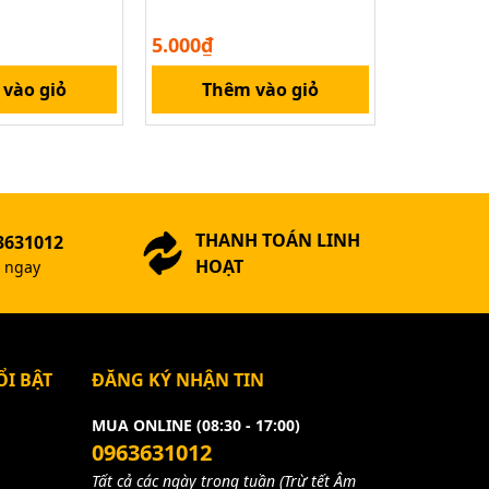
Encoder 
5.000₫
18.000₫
vào giỏ
Thêm vào giỏ
Thê
THANH TOÁN LINH
3631012
HOẠT
ợ ngay
I BẬT
ĐĂNG KÝ NHẬN TIN
MUA ONLINE (08:30 - 17:00)
0963631012
Tất cả các ngày trong tuần (Trừ tết Âm