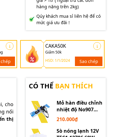
giá > 1tr ( ngoại trừ các đơn
hàng nặng trên 2kg)
Qúy khách mua sỉ liên hệ để có
mức giá ưu đãi !
CAKA50K
ng
Giảm 50k
HSD: 1/1/2024
 chép
Sao chép
CÓ THỂ
BẠN THÍCH
Mỏ hàn điều chỉnh
i, cho
nhiệt độ No907
ng nối
60W 220V loại tốt
ển thị
210.000₫
Sò nóng lạnh 12V