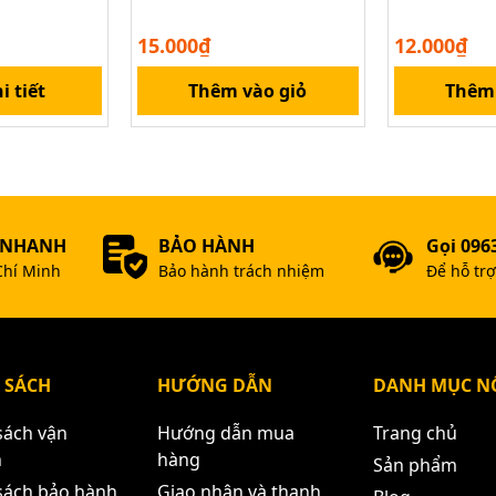
15.000₫
12.000₫
i tiết
Thêm vào giỏ
Thêm 
 NHANH
BẢO HÀNH
Gọi 096
Chí Minh
Bảo hành trách nhiệm
Để hỗ tr
 SÁCH
HƯỚNG DẪN
DANH MỤC NỔ
sách vận
Hướng dẫn mua
Trang chủ
n
hàng
Sản phẩm
sách bảo hành
Giao nhận và thanh