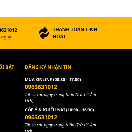
THANH TOÁN LINH
3631012
HOẠT
ợ ngay
I BẬT
ĐĂNG KÝ NHẬN TIN
MUA ONLINE (08:30 - 17:00)
0963631012
Tất cả các ngày trong tuần (Trừ tết Âm
Lịch)
GÓP Ý & KHIẾU NẠI (10:00 - 16:30)
0963631012
Tất cả các ngày trong tuần (Trừ tết Âm
Lịch)