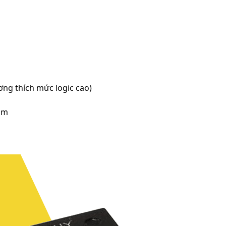
ơng thích mức logic cao)
cảm