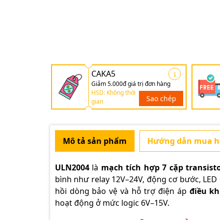
CAKA5
Giảm 5.000đ giá trị đơn hàng
HSD: Không thời
Sao chép
gian
Mô tả sản phẩm
Hướng dẫn mua 
ULN2004
là
mạch tích hợp 7 cặp transist
bình như relay 12V–24V, động cơ bước, LED c
hồi dòng bảo vệ và hỗ trợ điện áp
điều k
hoạt động ở mức logic 6V–15V.