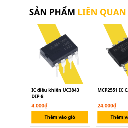
SẢN PHẨM
LIÊN QUAN
IC điều khiển UC3843
MCP2551 IC 
DIP-8
4.000₫
24.000₫
Thêm vào giỏ
Thêm v