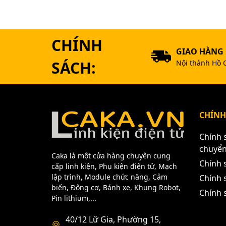
CHÍNH
GIAO HÀNG
SÁCH:
Nội thành Hồ 
CHÍNH
Chính 
chuyể
Caka là một cửa hàng chuyên cung
Chính 
cấp linh kiện, Phụ kiện điện tử, Mạch
lập trình, Module chức năng, Cảm
Chính s
biến, Động cơ, Bánh xe, Khung Robot,
Chính 
Pin lithium,...
40/12 Lữ Gia, Phường 15,