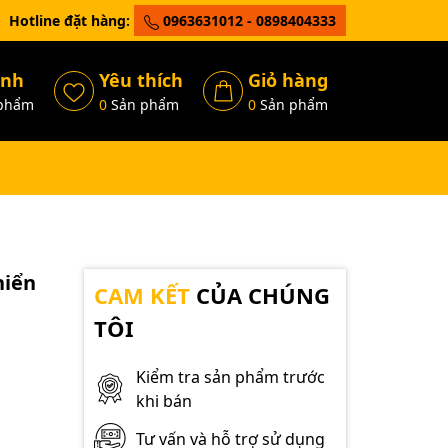
Hotline đặt hàng:
0963631012 - 0898404333
ánh
Yêu thích
Giỏ hàng
phẩm
0
Sản phẩm
0
Sản phẩm
hiển
CAM KẾT
CỦA CHÚNG
TÔI
Kiểm tra sản phẩm trước
khi bán
Tư vấn và hỗ trợ sử dụng