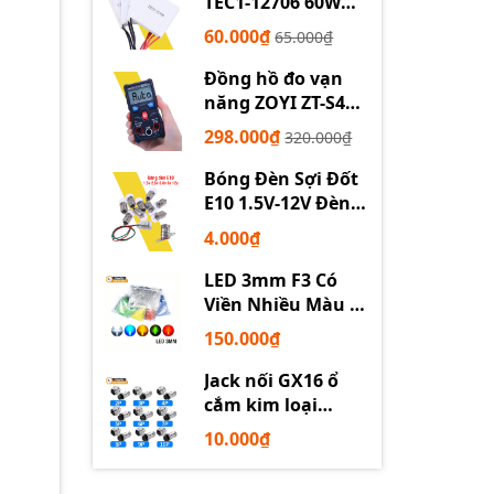
TEC1-12706 60W
12710 100W 12715
60.000₫
65.000₫
150W
Đồng hồ đo vạn
năng ZOYI ZT-S4
tự động
298.000₫
320.000₫
Bóng Đèn Sợi Đốt
E10 1.5V-12V Đèn
Thí Nghiệm STEM
4.000₫
LED 3mm F3 Có
Viền Nhiều Màu –
Trắng Đỏ Xanh
150.000₫
Dương Lục Vàng
Jack nối GX16 ổ
cắm kim loại
2/3/4/5/6P chuyên
10.000₫
dụng