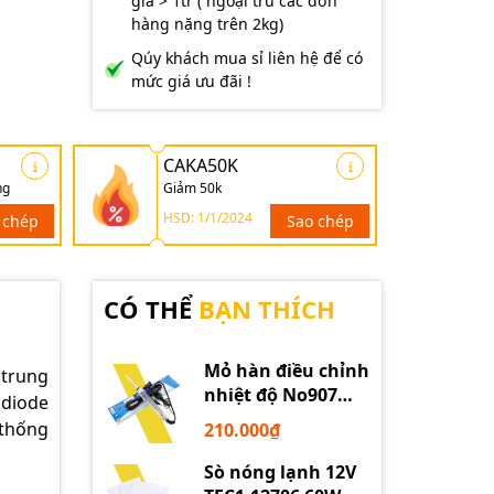
giá > 1tr ( ngoại trừ các đơn
hàng nặng trên 2kg)
Qúy khách mua sỉ liên hệ để có
mức giá ưu đãi !
CAKA50K
ng
Giảm 50k
HSD: 1/1/2024
 chép
Sao chép
CÓ THỂ
BẠN THÍCH
Mỏ hàn điều chỉnh
 trung
nhiệt độ No907
 diode
60W 220V loại tốt
 thống
210.000₫
Sò nóng lạnh 12V