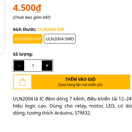
4.500₫
Điều kiện:
(Chưa bao gồm VAT)
Kích thước:
ULN2004-DIP
ULN2004-DIP
ULN2004-SMD
Số lượng:
-
+
THÊM VÀO GIỎ
Giao hàng tận nơi miễn phí
ULN2004 là IC đệm dòng 7 kênh, điều khiển tải 12–24V
hiệu logic cao. Dùng cho relay, motor, LED, có di
dòng, tương thích Arduino, STM32.