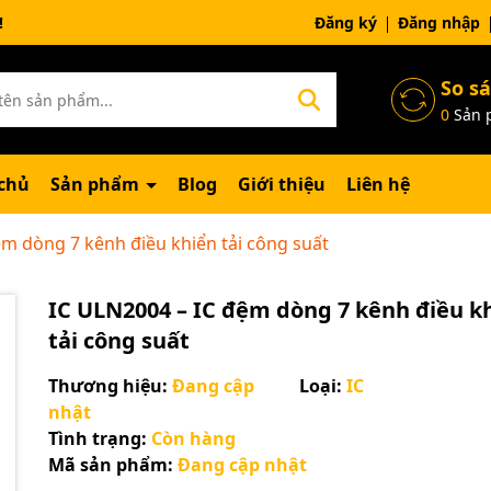
ng chờ đợi bạn
Đăng ký
Đăng nhập
So s
0
Sản 
chủ
Sản phẩm
Blog
Giới thiệu
Liên hệ
ệm dòng 7 kênh điều khiển tải công suất
IC ULN2004 – IC đệm dòng 7 kênh điều k
tải công suất
Thương hiệu:
Đang cập
Loại:
IC
nhật
Tình trạng:
Còn hàng
Mã giảm giá:
Mã sản phẩm:
Đang cập nhật
Ngày hết hạn: