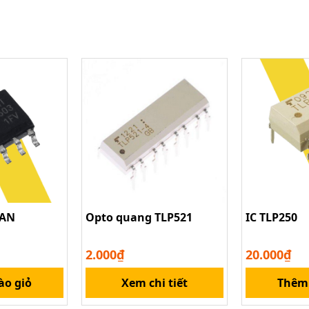
CAN
Opto quang TLP521
IC TLP250
2.000₫
20.000₫
ào giỏ
Xem chi tiết
Thêm 