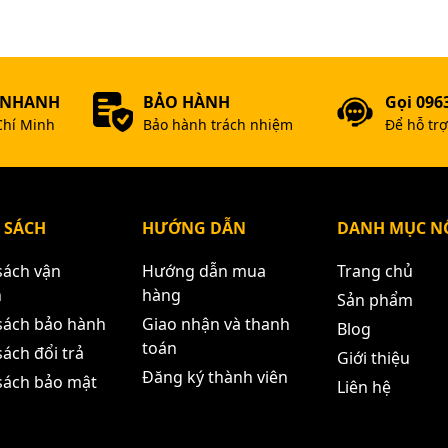
 NHANH
BẢO HÀNH
Gọi 096
Chí Minh
Bảo hành trách nhiệm
Để hỗ tr
 SÁCH
HƯỚNG DẪN
DANH MỤC NỔ
sách vận
Hướng dẫn mua
Trang chủ
n
hàng
Sản phẩm
sách bảo hành
Giao nhận và thanh
Blog
toán
ách đổi trả
Giới thiệu
Đăng ký thành viên
sách bảo mật
Liên hệ