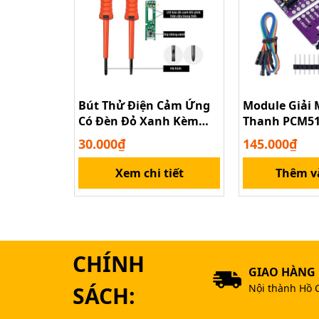
Bút Thử Điện Cảm Ứng
Module Giải
Có Đèn Đỏ Xanh Kèm
Thanh PCM51
Âm Thanh Báo
30.000₫
145.000₫
Xem chi tiết
Thêm v
CHÍNH
GIAO HÀNG
SÁCH:
Nội thành Hồ 