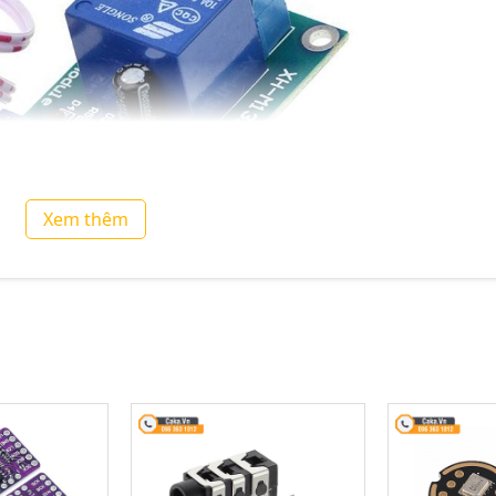
Xem thêm
biến ánh sáng quang trở Relay 5V
ợc sử dụng là bật tắt bóng đèn chiếu sáng tự động.