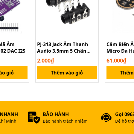
 Mã Âm
PJ-313 Jack Âm Thanh
Cảm Biến 
02 DAC I2S
Audio 3.5mm 5 Chân
Micro Đa 
Cắm PCB
INMP441 M
2.000₫
61.000₫
Ghi Âm Kết 
ào giỏ
Thêm vào giỏ
Thêm 
 NHANH
BẢO HÀNH
Gọi 096
Chí Minh
Bảo hành trách nhiệm
Để hỗ tr