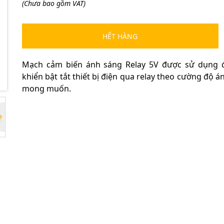
(Chưa bao gồm VAT)
Ngày hết hạn:
Điều kiện:
HẾT HÀNG
Mạch cảm biến ánh sáng Relay 5V
được sử dụng đ
khiển bật tắt thiết bị điện qua relay theo cường độ 
mong muốn.