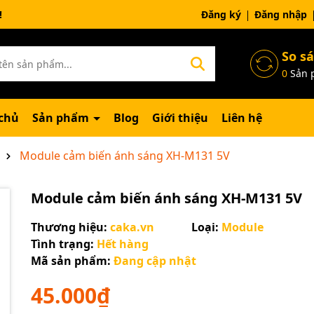
ng chờ đợi bạn
Đăng ký
Đăng nhập
So s
0
Sản 
chủ
Sản phẩm
Blog
Giới thiệu
Liên hệ
Module cảm biến ánh sáng XH-M131 5V
Module cảm biến ánh sáng XH-M131 5V
Thương hiệu:
caka.vn
Loại:
Module
Tình trạng:
Hết hàng
Mã sản phẩm:
Đang cập nhật
45.000₫
Mã giảm giá: