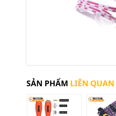
SẢN PHẨM
LIÊN QUAN
Mạch cảm 
Mạch cảm biến ánh sáng Relay 5V
thường đư