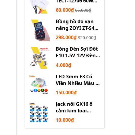
TEC1-12706 60W
12710 100W 12715
60.000₫
65.000₫
150W
Đồng hồ đo vạn
năng ZOYI ZT-S4
tự động
298.000₫
320.000₫
Bóng Đèn Sợi Đốt
E10 1.5V-12V Đèn
Thí Nghiệm STEM
4.000₫
LED 3mm F3 Có
Viền Nhiều Màu –
Trắng Đỏ Xanh
150.000₫
Dương Lục Vàng
Jack nối GX16 ổ
cắm kim loại
2/3/4/5/6P chuyên
10.000₫
dụng