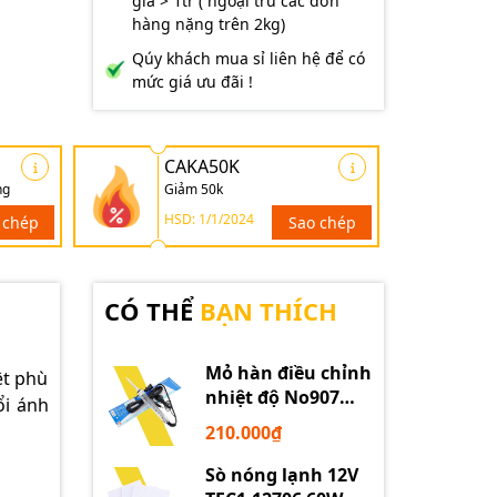
giá > 1tr ( ngoại trừ các đơn
hàng nặng trên 2kg)
Qúy khách mua sỉ liên hệ để có
mức giá ưu đãi !
CAKA50K
ng
Giảm 50k
HSD: 1/1/2024
 chép
Sao chép
CÓ THỂ
BẠN THÍCH
Mỏ hàn điều chỉnh
ệt phù
nhiệt độ No907
ổi ánh
60W 220V loại tốt
210.000₫
Sò nóng lạnh 12V