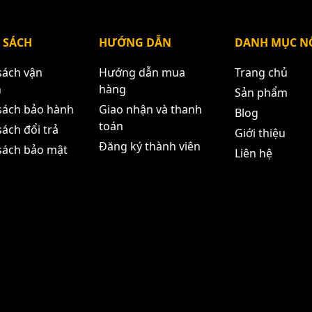
g tắc cảm biến ánh sáng relay 5V
 SÁCH
HƯỚNG DẪN
DANH MỤC NỔ
sách vận
Hướng dẫn mua
Trang chủ
n
hàng
Sản phẩm
sách bảo hành
Giao nhận và thanh
Blog
toán
ách đổi trả
Giới thiệu
Đăng ký thành viên
sách bảo mật
Liên hệ