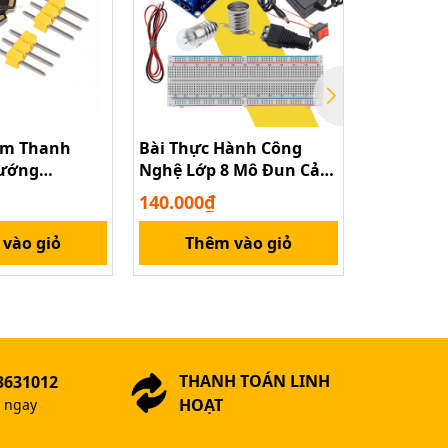
Âm Thanh
Bài Thực Hành Công
Mạch khu
Hướng
Nghệ Lớp 8 Mô Đun Cảm
thanh XH-
EMS ESP32
biến ánh sáng 12V Relay
140.000₫
35.000₫
Nối I2S
vào giỏ
Thêm vào giỏ
H
THANH TOÁN LINH
3631012
HOẠT
ợ ngay