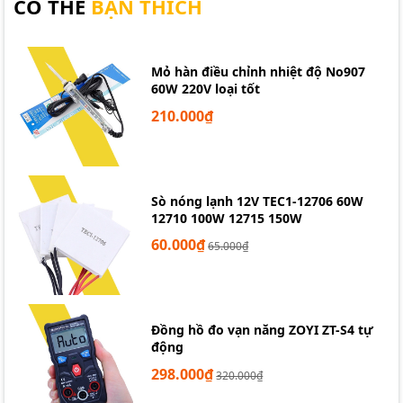
CÓ THỂ
BẠN THÍCH
Mỏ hàn điều chỉnh nhiệt độ No907
60W 220V loại tốt
210.000₫
Sò nóng lạnh 12V TEC1-12706 60W
12710 100W 12715 150W
60.000₫
65.000₫
Đồng hồ đo vạn năng ZOYI ZT-S4 tự
động
298.000₫
320.000₫