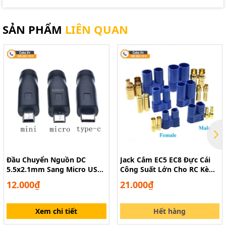
SẢN PHẨM
LIÊN QUAN
Đầu Chuyển Nguồn DC
Jack Cắm EC5 EC8 Đực Cái
5.5x2.1mm Sang Micro USB,
Công Suất Lớn Cho RC Kèm
Mini USB, Type-C
Vỏ Cách Điện
12.000₫
21.000₫
Xem chi tiết
Hết hàng