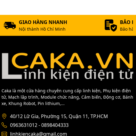
GIAO HÀNG NHANH
BẢO 
Nội thành Hồ Chí Minh
Bảo hàn
Caka là một cửa hàng chuyên cung cấp linh kiện, Phụ kiện điện
tử, Mạch lập trình, Module chức năng, Cảm biến, Động cơ, Bánh
xe, Khung Robot, Pin lithium,...
40/12 Lữ Gia, Phường 15, Quận 11, TP.HCM
0963631012 - 0898404333
linhkiencaka@gmail.com