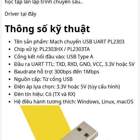
học tập lẫn lập trình chuyên sâu..
Driver tại đây
Thông số kỹ thuật
Tên sản phẩm: Mạch chuyển USB UART PL2303
Chip xử lý: PL2303HX / PL2303TA
Cổng kết nối đầu vào: USB Type A
Đầu ra UART TTL: TXD, RXD, GND, VCC, 3.3V hoặc 5V
Baudrate hỗ trợ: 300bps đến 1Mbps
Nguồn cấp: Từ cổng USB
Điện áp lựa chọn: 3.3V hoặc 5V (tùy cấu hình)
Đèn tín hiệu: Có (TX và RX)
Hệ điều hành tương thích: Windows, Linux, macOS