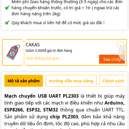
Miễn phí Giao hàng thông thường (3-5 ngày) cho các đơn
hàng chuyển khoản trước, có trị giá > 1tr ( ngoại trừ các
đơn hàng nặng trên 2kg)
Qúy khách mua sỉ liên hệ để có mức giá ưu đãi !
CAKA5
Giảm 5.000đ giá trị đơn hàng
HSD: Không thời gian
Sao chép
Mô tả sản phẩm
Hướng dẫn mua hàng
Chính sách b
Mạch chuyển USB UART PL2303
là thiết bị giúp máy
tính giao tiếp với các mạch vi điều khiển như
Arduino,
ESP8266, ESP32, STM32
thông qua chuẩn UART TTL.
Sản phẩm sử dụng
chip PL2303
, đảm bảo khả năng
truyền dữ liệu ổn định, tốc độ cao, phù hợp cả nhu cầu