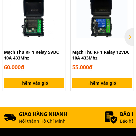
Mạch Thu RF 1 Relay 5VDC
Mạch Thu RF 1 Relay 12VDC
10A 433Mhz
10A 433Mhz
60.000₫
55.000₫
Thêm vào giỏ
Thêm vào giỏ
GIAO HÀNG NHANH
BẢO 
Nội thành Hồ Chí Minh
Bảo hàn