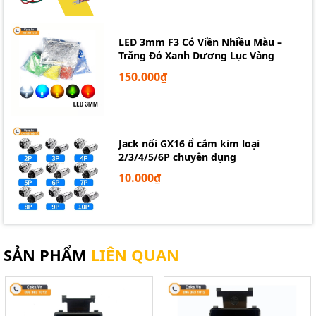
LINH KIỆN ĐIỆN TỬ TPHCM
Địa Chỉ: Số 40/12 Lữ Gia - Phường 15 - Quận 11 - HCM
LED 3mm F3 Có Viền Nhiều Màu –
Điện Thoại: 0963631012 - 0898404333
Trắng Đỏ Xanh Dương Lục Vàng
Website: https://caka.vn/
150.000₫
Jack nối GX16 ổ cắm kim loại
2/3/4/5/6P chuyên dụng
10.000₫
SẢN PHẨM
LIÊN QUAN