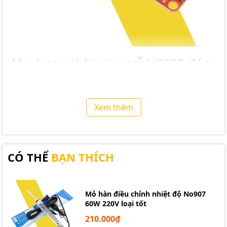
Mạch tạo thời gian trễ NE555 đóng
ngắt relay
Xem thêm
CÓ THỂ
BẠN THÍCH
Mỏ hàn điều chỉnh nhiệt độ No907
60W 220V loại tốt
210.000₫