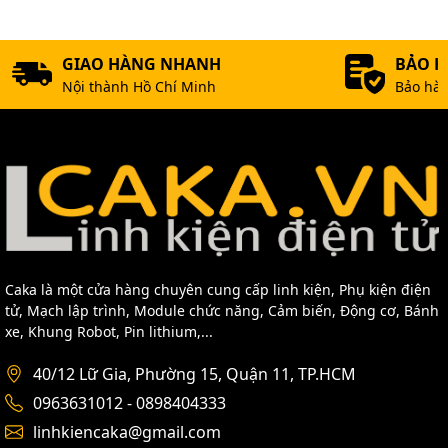
GIAO HÀNG NHANH
BẢO 
Nội thành Hồ Chí Minh
Bảo hàn
Caka là một cửa hàng chuyên cung cấp linh kiện, Phụ kiện điện
tử, Mạch lập trình, Module chức năng, Cảm biến, Động cơ, Bánh
xe, Khung Robot, Pin lithium,...
40/12 Lữ Gia, Phường 15, Quận 11, TP.HCM
0963631012 - 0898404333
linhkiencaka@gmail.com