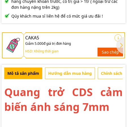
hàng chuyển khoản trước, có trị giá > 1tr ( ngoại trừ các
đơn hàng nặng trên 2kg)
Qúy khách mua sỉ liên hệ để có mức giá ưu đãi !
CAKA5
Giảm 5.000đ giá trị đơn hàng
HSD: Không thời gian
Sao chép
Mô tả sản phẩm
Hướng dẫn mua hàng
Chính sách b
Quang trở CDS cảm
biến ánh sáng 7mm