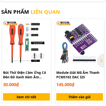
SẢN PHẨM
LIÊN QUAN
Bút Thử Điện Cảm Ứng Có
Module Giải Mã Âm Thanh
Đèn Đỏ Xanh Kèm Âm
PCM5102 DAC I2S
Thanh Báo
30.000₫
145.000₫
Xem chi tiết
Thêm vào giỏ