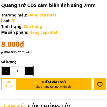
Quang trở CDS cảm biến ánh sáng 7mm
Thương hiệu:
Đang cập nhật
Loại:
IC
Tình trạng:
Còn hàng
Mã sản phẩm:
Đang cập nhật
8.000₫
(Chưa bao gồm VAT)
Số lượng:
-
+
THÊM VÀO GIỎ
Giao hàng tận nơi miễn phí
CAM KẾT
CỦA CHÚNG TÔI