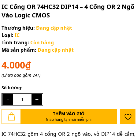
IC Cổng OR 74HC32 DIP14 – 4 Cổng OR 2 Ngõ
Vào Logic CMOS
Thương hiệu:
Đang cập nhật
Loại:
IC
Tình trạng:
Còn hàng
Mã sản phẩm:
Đang cập nhật
4.000₫
(Chưa bao gồm VAT)
Số lượng:
-
+
THÊM VÀO GIỎ
Giao hàng tận nơi miễn phí
IC 74HC32 gồm 4 cổng OR 2 ngõ vào, vỏ DIP14 dễ cắm,