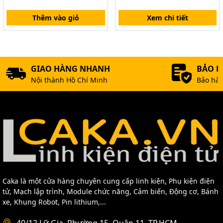
Thêm vào giỏ
Xem chi tiết
GIAO HÀNG NHANH
BẢO 
Nội thành Hồ Chí Minh
Bảo hàn
Caka là một cửa hàng chuyên cung cấp linh kiện, Phụ kiện điện
tử, Mạch lập trình, Module chức năng, Cảm biến, Động cơ, Bánh
xe, Khung Robot, Pin lithium,...
40/12 Lữ Gia, Phường 15, Quận 11, TP.HCM