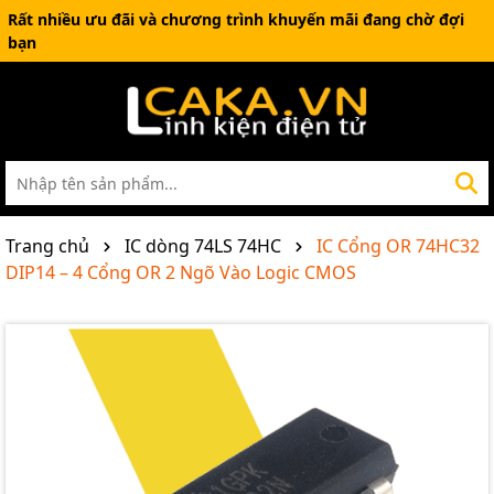
Rất nhiều ưu đãi và chương trình khuyến mãi đang chờ đợi
bạn
Trang chủ
IC dòng 74LS 74HC
IC Cổng OR 74HC32
DIP14 – 4 Cổng OR 2 Ngõ Vào Logic CMOS