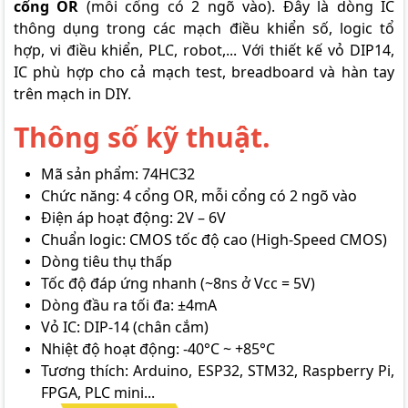
cổng OR
(mỗi cổng có 2 ngõ vào). Đây là dòng IC
thông dụng trong các mạch điều khiển số, logic tổ
hợp, vi điều khiển, PLC, robot,... Với thiết kế vỏ DIP14,
IC phù hợp cho cả mạch test, breadboard và hàn tay
trên mạch in DIY.
Thông số kỹ thuật.
Mã sản phẩm: 74HC32
Chức năng: 4 cổng OR, mỗi cổng có 2 ngõ vào
Điện áp hoạt động: 2V – 6V
Chuẩn logic: CMOS tốc độ cao (High-Speed CMOS)
Dòng tiêu thụ thấp
Tốc độ đáp ứng nhanh (~8ns ở Vcc = 5V)
Dòng đầu ra tối đa: ±4mA
Vỏ IC: DIP-14 (chân cắm)
Nhiệt độ hoạt động: -40°C ~ +85°C
Tương thích: Arduino, ESP32, STM32, Raspberry Pi,
FPGA, PLC mini...