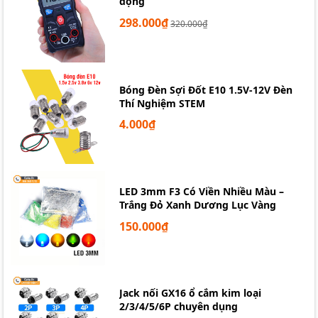
động
298.000₫
320.000₫
Bóng Đèn Sợi Đốt E10 1.5V-12V Đèn
Thí Nghiệm STEM
4.000₫
LED 3mm F3 Có Viền Nhiều Màu –
Trắng Đỏ Xanh Dương Lục Vàng
150.000₫
Jack nối GX16 ổ cắm kim loại
2/3/4/5/6P chuyên dụng