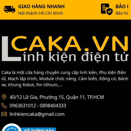
GIAO HÀNG NHANH
BẢO 
Nội thành Hồ Chí Minh
Bảo hàn
Caka là một cửa hàng chuyên cung cấp linh kiện, Phụ kiện điện
tử, Mạch lập trình, Module chức năng, Cảm biến, Động cơ, Bánh
xe, Khung Robot, Pin lithium,...
40/12 Lữ Gia, Phường 15, Quận 11, TP.HCM
0963631012 - 0898404333
linhkiencaka@gmail.com