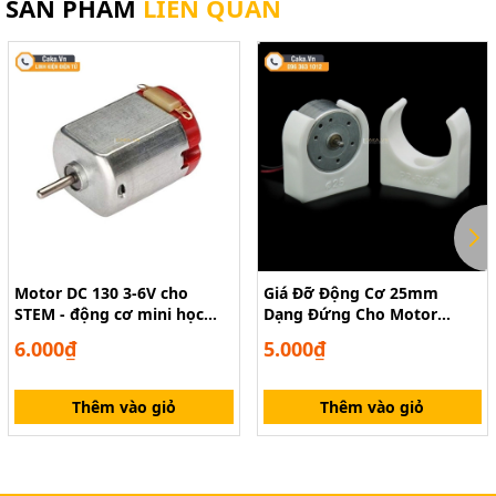
SẢN PHẨM
LIÊN QUAN
Motor DC 130 3-6V cho
Giá Đỡ Động Cơ 25mm
STEM - động cơ mini học
Dạng Đứng Cho Motor
tập DIY
300/370/280/260 – Phụ Kiện
6.000₫
5.000₫
Mô Hình
Thêm vào giỏ
Thêm vào giỏ