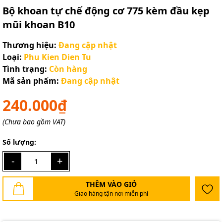
Bộ khoan tự chế động cơ 775 kèm đầu kẹp
mũi khoan B10
Thương hiệu:
Đang cập nhật
Loại:
Phu Kien Dien Tu
Tình trạng:
Còn hàng
Mã sản phẩm:
Đang cập nhật
240.000₫
(Chưa bao gồm VAT)
Số lượng:
-
+
THÊM VÀO GIỎ
Giao hàng tận nơi miễn phí