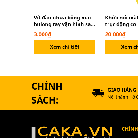
Vít đầu nhựa bông mai -
Khớp nối mặt
bulong tay vặn hình sao
trục động cơ
M4 M5 M6 M8 M10
M6 M8 M10
3.000₫
20.000₫
Xem chi tiết
Xem ch
CHÍNH
GIAO HÀNG
SÁCH:
Nội thành Hồ 
CHÍNH