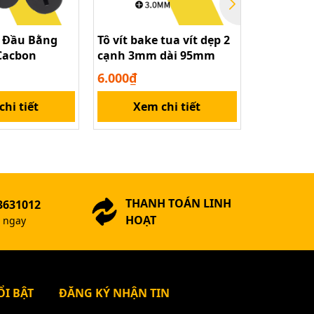
e Đầu Bằng
Tô vít bake tua vít dẹp 2
Bộ đầu kh
Cacbon
cạnh 3mm dài 95mm
6.35mm 9-
máy khoan
6.000₫
35.000₫
điện
hi tiết
Xem chi tiết
Xem
THANH TOÁN LINH
3631012
HOẠT
ợ ngay
I BẬT
ĐĂNG KÝ NHẬN TIN