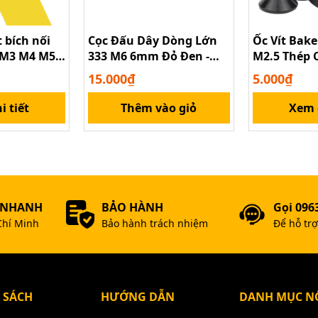
 bích nối
Cọc Đấu Dây Dòng Lớn
Ốc Vít Bak
 M3 M4 M5
333 M6 6mm Đỏ Đen -
M2.5 Thép 
Dùng Cho Inverter
15.000₫
5.000₫
i tiết
Thêm vào giỏ
Xem c
 NHANH
BẢO HÀNH
Gọi 096
Chí Minh
Bảo hành trách nhiệm
Để hỗ tr
 SÁCH
HƯỚNG DẪN
DANH MỤC NỔ