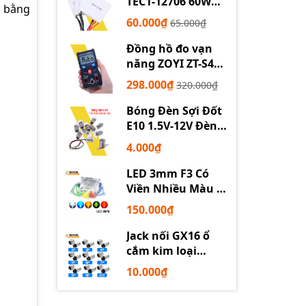
TEC1-12706 60W
m bằng
12710 100W 12715
60.000₫
65.000₫
150W
Đồng hồ đo vạn
năng ZOYI ZT-S4
tự động
298.000₫
320.000₫
Bóng Đèn Sợi Đốt
E10 1.5V-12V Đèn
Thí Nghiệm STEM
4.000₫
LED 3mm F3 Có
Viền Nhiều Màu –
Trắng Đỏ Xanh
150.000₫
Dương Lục Vàng
Jack nối GX16 ổ
cắm kim loại
2/3/4/5/6P chuyên
10.000₫
dụng