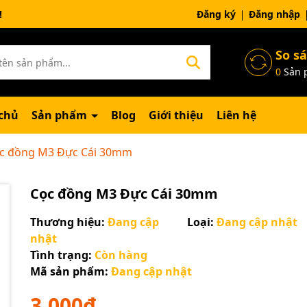
ng chờ đợi bạn
Đăng ký
Đăng nhập
So s
0
Sản 
chủ
Sản phẩm
Blog
Giới thiệu
Liên hệ
c đồng M3 Đực Cái 30mm
Cọc đồng M3 Đực Cái 30mm
Thương hiệu:
Đang cập
Loại:
Đang cập nhật
nhật
Tình trạng:
Còn hàng
Mã sản phẩm:
Đang cập nhật
Mã giảm giá:
3.000₫