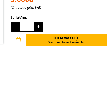
Ngày hết hạn:
(Chưa bao gồm VAT)
Điều kiện:
Số lượng:
-
+
THÊM VÀO GIỎ
Giao hàng tận nơi miễn phí