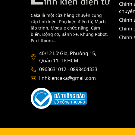
Chính 
chuyể
Caka là một cửa hàng chuyên cung
Chính 
cấp linh kiện, Phụ kiện điện tử, Mạch
lập trình, Module chức năng, Cảm
Chính s
biến, Động cơ, Bánh xe, Khung Robot,
Chính 
Pin lithium,...
40/12 Lữ Gia, Phường 15,
Quận 11, TP.HCM
0963631012 - 0898404333
linhkiencaka@gmail.com