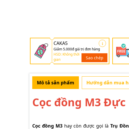
CAKA5
Giảm 5.000đ giá trị đơn hàng
HSD: Không thời
Sao chép
gian
Mô tả sản phẩm
Hướng dẫn mua 
Cọc đồng M3 Đực
Cọc đồng M3
hay còn được gọi là
Trụ Đồn