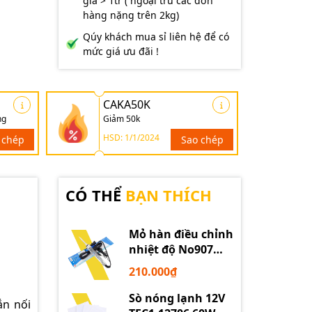
giá > 1tr ( ngoại trừ các đơn
hàng nặng trên 2kg)
Qúy khách mua sỉ liên hệ để có
mức giá ưu đãi !
CAKA50K
ng
Giảm 50k
HSD: 1/1/2024
 chép
Sao chép
CÓ THỂ
BẠN THÍCH
Mỏ hàn điều chỉnh
nhiệt độ No907
60W 220V loại tốt
210.000₫
Sò nóng lạnh 12V
ắn nối