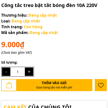
Công tắc treo bật tắt bóng đèn 10A 220V
Thương hiệu:
Đang cập nhật
Loại:
Đang cập nhật
Tình trạng:
Còn hàng
Mã sản phẩm:
Đang cập nhật
9.000₫
(Chưa bao gồm VAT)
Số lượng:
-
+
THÊM VÀO GIỎ
Giao hàng tận nơi miễn phí
CAM KẾT
CỦA CHÚNG TÔI