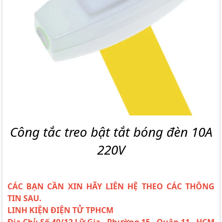
Công tắc treo bật tắt bóng đèn 10A
220V
CÁC BẠN CẦN XIN HÃY LIÊN HỆ THEO CÁC THÔNG
TIN SAU.
LINH KIỆN ĐIỆN TỬ TPHCM
Địa Chỉ: Số 40/12 Lữ Gia - Phường 15 - Quận 11 - HCM