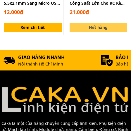
5.5x2.1mm Sang Micro USB,
Công Suất Lớn Cho RC Kèm
Mini USB, Type-C
Vỏ Cách Điện
12.000₫
21.000₫
Xem chi tiết
Hết hàng
GIAO HÀNG NHANH
BẢO 
Nội thành Hồ Chí Minh
Bảo hàn
Caka là một cửa hàng chuyên cung cấp linh kiện, Phụ kiện điện
tử, Mạch lập trình, Module chức năng, Cảm biến, Động cơ, Bánh