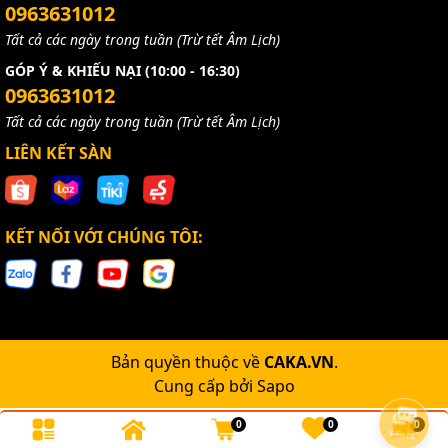
0963631012
Tất cả các ngày trong tuần (Trừ tết Âm Lịch)
GÓP Ý & KHIẾU NẠI (10:00 - 16:30)
0963631012
Tất cả các ngày trong tuần (Trừ tết Âm Lịch)
LIÊN KẾT SÀN
KẾT NỐI VỚI CHÚNG TÔI:
Bản quyền thuộc về
CAKA.VN
.
Cung cấp bởi
Sapo
0
0
0