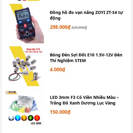
Đồng hồ đo vạn năng ZOYI ZT-S4 tự
động
298.000₫
320.000₫
Bóng Đèn Sợi Đốt E10 1.5V-12V Đèn
Thí Nghiệm STEM
4.000₫
LED 3mm F3 Có Viền Nhiều Màu –
Trắng Đỏ Xanh Dương Lục Vàng
150.000₫