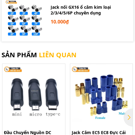
Jack nối GX16 ổ cắm kim loại
2/3/4/5/6P chuyên dụng
10.000₫
SẢN PHẨM
LIÊN QUAN
Đầu Chuyển Nguồn DC
Jack Cắm EC5 EC8 Đực Cái