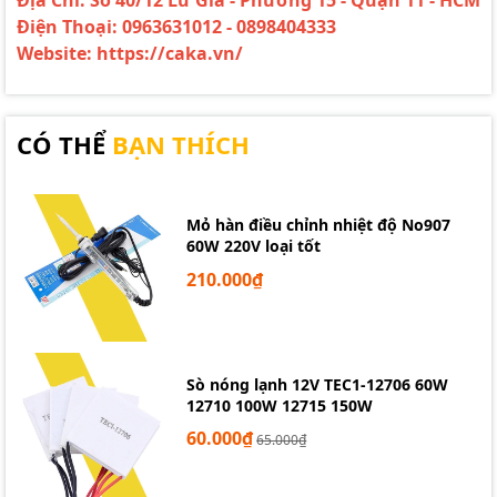
Điện Thoại: 0963631012 - 0898404333
Website: https://caka.vn/
CÓ THỂ
BẠN THÍCH
Mỏ hàn điều chỉnh nhiệt độ No907
60W 220V loại tốt
210.000₫
Sò nóng lạnh 12V TEC1-12706 60W
12710 100W 12715 150W
60.000₫
65.000₫