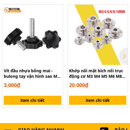
Vít đầu nhựa bông mai -
Khớp nối mặt bích nối trục
bulong tay vặn hình sao M4
động cơ M3 M4 M5 M6 M8
M5 M6 M8 M10
M10
3.000₫
20.000₫
Xem chi tiết
Xem chi tiết