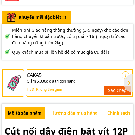
Khuyến mãi đặc biệt !!!
Miễn phí Giao hàng thông thường (3-5 ngày) cho các đơn
hàng chuyển khoản trước, có trị giá > 1tr ( ngoại trừ các
đơn hàng nặng trên 2kg)
Qúy khách mua sỉ liên hệ để có mức giá ưu đãi !
CAKA5
Giảm 5.000đ giá trị đơn hàng
HSD: Không thời gian
Sao chép
Mô tả sản phẩm
Hướng dẫn mua hàng
Chính sách b
Cút nối dây điện bắt vít 12P