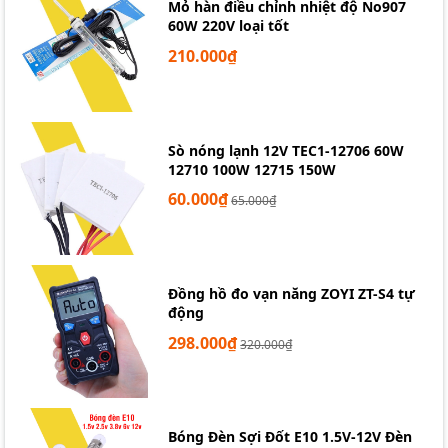
Mỏ hàn điều chỉnh nhiệt độ No907
60W 220V loại tốt
Cút nối dây điện bắt vít 12P PA10 380V
210.000₫
Sò nóng lạnh 12V TEC1-12706 60W
12710 100W 12715 150W
60.000₫
65.000₫
Đồng hồ đo vạn năng ZOYI ZT-S4 tự
động
298.000₫
320.000₫
Bóng Đèn Sợi Đốt E10 1.5V-12V Đèn