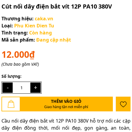
Cút nối dây điện bắt vít 12P PA10 380V
Thương hiệu:
caka.vn
Loại:
Phu Kien Dien Tu
Tình trạng:
Còn hàng
Mã sản phẩm:
Đang cập nhật
12.000₫
(Chưa bao gồm VAT)
Số lượng:
-
+
THÊM VÀO GIỎ
Giao hàng tận nơi miễn phí
Cầu nối dây điện bắt vít 12P PA10 380V hỗ trợ nối các cặp
dây điện đồng thời, mối nối đẹp, gọn gàng, an toàn,