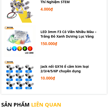
Thí Nghiệm STEM
4.000₫
LED 3mm F3 Có Viền Nhiều Màu –
Trắng Đỏ Xanh Dương Lục Vàng
150.000₫
Jack nối GX16 ổ cắm kim loại
2/3/4/5/6P chuyên dụng
10.000₫
SẢN PHẨM
LIÊN QUAN