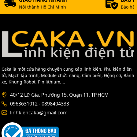
GIAO HÀNG NHANH
BẢO 
Nội thành Hồ Chí Minh
Bảo hàn
Caka là một cửa hàng chuyên cung cấp linh kiện, Phụ kiện điện
tử, Mạch lập trình, Module chức năng, Cảm biến, Động cơ, Bánh
xe, Khung Robot, Pin lithium,...
40/12 Lữ Gia, Phường 15, Quận 11, TP.HCM
0963631012 - 0898404333
linhkiencaka@gmail.com