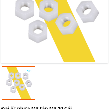
Mã giảm giá:
Ngày hết hạn:
Điều kiện:
Đai ốc nhựa M3 tán M3 10 Cái