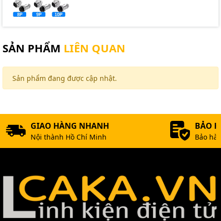
SẢN PHẨM
LIÊN QUAN
Sản phẩm đang được cập nhật.
GIAO HÀNG NHANH
BẢO 
Nội thành Hồ Chí Minh
Bảo hàn