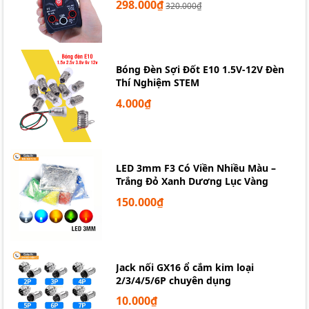
298.000₫
320.000₫
Bóng Đèn Sợi Đốt E10 1.5V-12V Đèn
Thí Nghiệm STEM
4.000₫
LED 3mm F3 Có Viền Nhiều Màu –
Trắng Đỏ Xanh Dương Lục Vàng
150.000₫
Jack nối GX16 ổ cắm kim loại
2/3/4/5/6P chuyên dụng
10.000₫