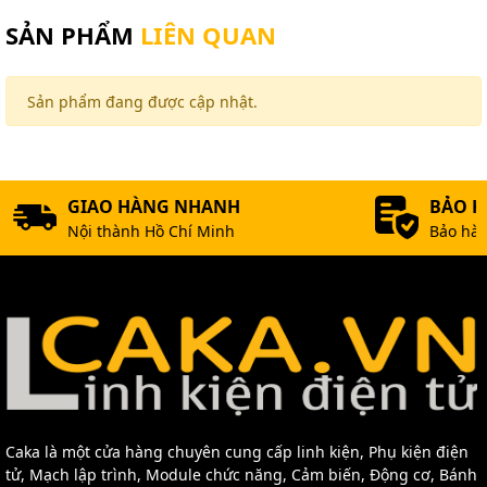
SẢN PHẨM
LIÊN QUAN
Sản phẩm đang được cập nhật.
GIAO HÀNG NHANH
BẢO 
Nội thành Hồ Chí Minh
Bảo hàn
Caka là một cửa hàng chuyên cung cấp linh kiện, Phụ kiện điện
tử, Mạch lập trình, Module chức năng, Cảm biến, Động cơ, Bánh