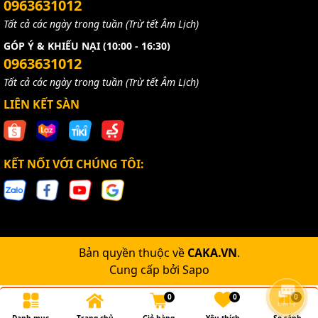
0963631012
Tất cả các ngày trong tuần (Trừ tết Âm Lịch)
GÓP Ý & KHIẾU NẠI (10:00 - 16:30)
0963631012
Tất cả các ngày trong tuần (Trừ tết Âm Lịch)
LIÊN KẾT SÀN
KẾT NỐI VỚI CHÚNG TÔI:
Bản quyền thuộc về
CAKA.VN
.
Cung cấp bởi
Sapo
0
0
0