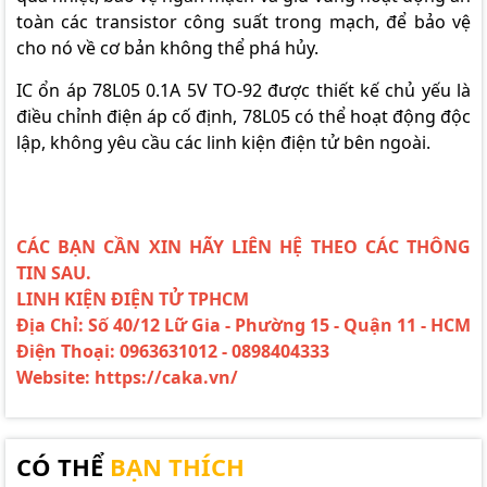
toàn các transistor công suất trong mạch, để bảo vệ
cho nó về cơ bản không thể phá hủy.
IC ổn áp 78L05 0.1A 5V TO-92 được thiết kế chủ yếu là
điều chỉnh điện áp cố định, 78L05 có thể hoạt động độc
lập, không yêu cầu các linh kiện điện tử bên ngoài.
CÁC BẠN CẦN XIN HÃY LIÊN HỆ THEO CÁC THÔNG
TIN SAU.
LINH KIỆN ĐIỆN TỬ TPHCM
Địa Chỉ: Số 40/12 Lữ Gia - Phường 15 - Quận 11 - HCM
Điện Thoại: 0963631012 - 0898404333
Website: https://caka.vn/
CÓ THỂ
BẠN THÍCH