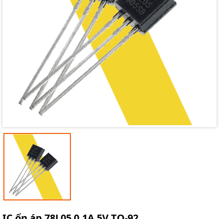
Mã giảm giá:
Ngày hết hạn:
Điều kiện:
IC ổn áp 78L05 0.1A 5V TO-92