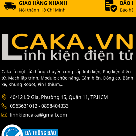
GIAO HÀNG NHANH
BẢO 
Nội thành Hồ Chí Minh
Bảo hàn
Caka là một cửa hàng chuyên cung cấp linh kiện, Phụ kiện điện
tử, Mạch lập trình, Module chức năng, Cảm biến, Động cơ, Bánh
xe, Khung Robot, Pin lithium,...
40/12 Lữ Gia, Phường 15, Quận 11, TP.HCM
0963631012 - 0898404333
linhkiencaka@gmail.com