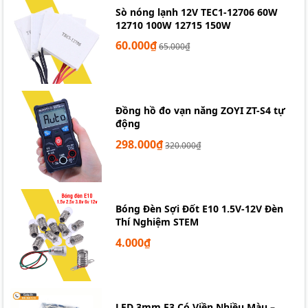
Sò nóng lạnh 12V TEC1-12706 60W
12710 100W 12715 150W
60.000₫
65.000₫
Đồng hồ đo vạn năng ZOYI ZT-S4 tự
động
298.000₫
320.000₫
Bóng Đèn Sợi Đốt E10 1.5V-12V Đèn
Thí Nghiệm STEM
4.000₫
LED 3mm F3 Có Viền Nhiều Màu –