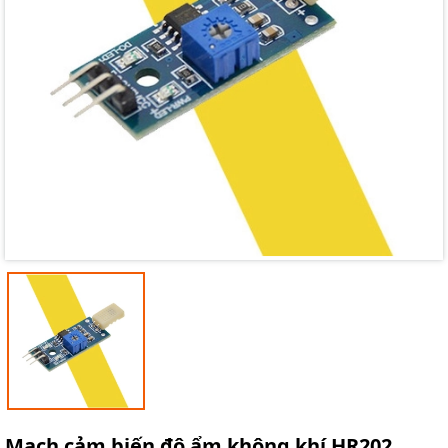
Mã giảm giá:
Ngày hết hạn:
Điều kiện:
Mạch cảm biến độ ẩm không khí HR202