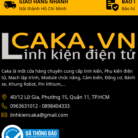
GIAO HÀNG NHANH
BẢO 
Nội thành Hồ Chí Minh
Bảo hàn
Caka là một cửa hàng chuyên cung cấp linh kiện, Phụ kiện điện
tử, Mạch lập trình, Module chức năng, Cảm biến, Động cơ, Bánh
xe, Khung Robot, Pin lithium,...
40/12 Lữ Gia, Phường 15, Quận 11, TP.HCM
0963631012 - 0898404333
linhkiencaka@gmail.com