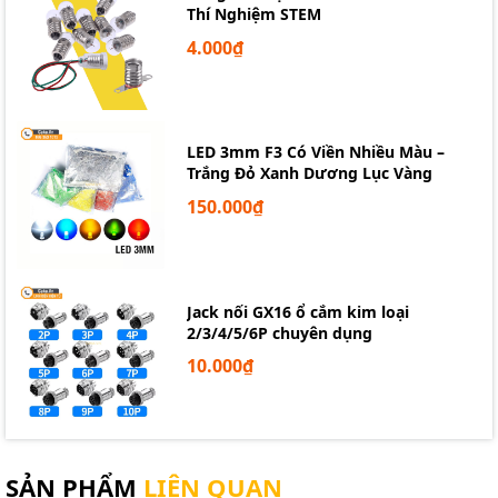
Thí Nghiệm STEM
4.000₫
LED 3mm F3 Có Viền Nhiều Màu –
Trắng Đỏ Xanh Dương Lục Vàng
150.000₫
Jack nối GX16 ổ cắm kim loại
2/3/4/5/6P chuyên dụng
10.000₫
SẢN PHẨM
LIÊN QUAN