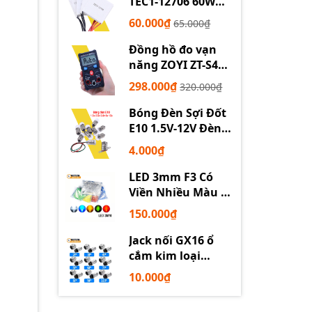
TEC1-12706 60W
12710 100W 12715
60.000₫
65.000₫
150W
Đồng hồ đo vạn
năng ZOYI ZT-S4
tự động
298.000₫
320.000₫
Bóng Đèn Sợi Đốt
E10 1.5V-12V Đèn
Thí Nghiệm STEM
4.000₫
LED 3mm F3 Có
Viền Nhiều Màu –
Trắng Đỏ Xanh
150.000₫
Dương Lục Vàng
Jack nối GX16 ổ
cắm kim loại
2/3/4/5/6P chuyên
10.000₫
dụng