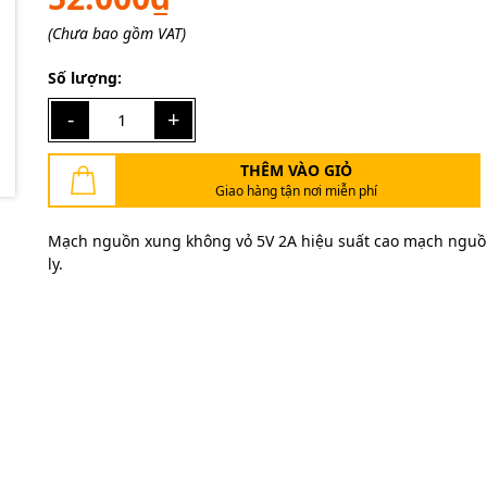
Điều kiện:
(Chưa bao gồm VAT)
Số lượng:
-
+
THÊM VÀO GIỎ
Giao hàng tận nơi miễn phí
Mạch nguồn xung không vỏ 5V 2A hiệu suất cao mạch nguồ
ly.