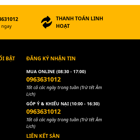
THANH TOÁN LINH
3631012
HOẠT
ợ ngay
I BẬT
ĐĂNG KÝ NHẬN TIN
MUA ONLINE (08:30 - 17:00)
0963631012
Tất cả các ngày trong tuần (Trừ tết Âm
Lịch)
GÓP Ý & KHIẾU NẠI (10:00 - 16:30)
0963631012
Tất cả các ngày trong tuần (Trừ tết Âm
Lịch)
LIÊN KẾT SÀN