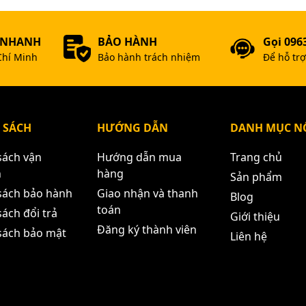
 NHANH
BẢO HÀNH
Gọi 096
Chí Minh
Bảo hành trách nhiệm
Để hỗ tr
 SÁCH
HƯỚNG DẪN
DANH MỤC NỔ
sách vận
Hướng dẫn mua
Trang chủ
n
hàng
Sản phẩm
sách bảo hành
Giao nhận và thanh
Blog
toán
ách đổi trả
Giới thiệu
Đăng ký thành viên
sách bảo mật
Liên hệ