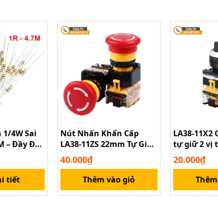
h 1/4W Sai
Nút Nhấn Khẩn Cấp
LA38-11X2 
M – Đầy Đủ
LA38-11ZS 22mm Tự Giữ
tự giữ 2 vị t
Mọi Ứng
1NO 1NC 600V 10A
40.000₫
20.000₫
i tiết
Thêm vào giỏ
Thêm 