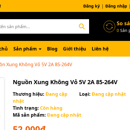
ng chờ đợi bạn
Đăng ký
Đăng nhập
So s
0
Sản 
chủ
Sản phẩm
Blog
Giới thiệu
Liên hệ
ồn Xung Không Vỏ 5V 2A 85-264V
Nguồn Xung Không Vỏ 5V 2A 85-264V
Thương hiệu:
Đang cập
Loại:
Đang cập nhật
nhật
Tình trạng:
Còn hàng
Mã sản phẩm:
Đang cập nhật
Mã giảm giá:
52.000₫
Ngày hết hạn: