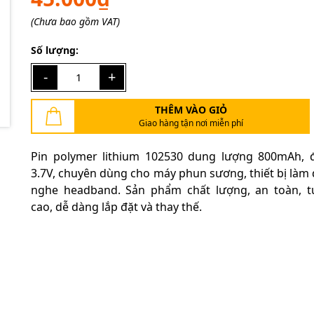
(Chưa bao gồm VAT)
Mã giảm giá:
Số lượng:
Ngày hết hạn:
-
+
Điều kiện:
THÊM VÀO GIỎ
Giao hàng tận nơi miễn phí
Pin polymer lithium 102530 dung lượng 800mAh, 
3.7V, chuyên dùng cho máy phun sương, thiết bị làm đ
nghe headband. Sản phẩm chất lượng, an toàn, t
cao, dễ dàng lắp đặt và thay thế.