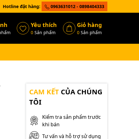
Hotline đặt hàng:
0963631012 - 0898404333
ánh
Yêu thích
Giỏ hàng
phẩm
0
Sản phẩm
0
Sản phẩm
V
CAM KẾT
CỦA CHÚNG
TÔI
Kiểm tra sản phẩm trước
khi bán
Tư vấn và hỗ trợ sử dụng