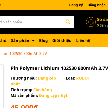
ng chờ đợi bạn
Đăng ký
Đăng nhập
So s
0
Sản 
chủ
Sản phẩm
Blog
Giới thiệu
Liên hệ
thium 102530 800mAh 3.7V
Pin Polymer Lithium 102530 800mAh 3.7
Thương hiệu:
Đang cập
Loại:
ROBOT
nhật
Tình trạng:
Còn hàng
Mã sản phẩm:
Đang cập nhật
45.000₫