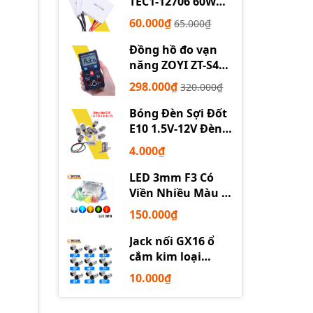
TEC1-12706 60W
12710 100W 12715
60.000₫
65.000₫
150W
Đồng hồ đo vạn
năng ZOYI ZT-S4
tự động
298.000₫
320.000₫
Bóng Đèn Sợi Đốt
E10 1.5V-12V Đèn
Thí Nghiệm STEM
4.000₫
LED 3mm F3 Có
Viền Nhiều Màu –
Trắng Đỏ Xanh
150.000₫
Dương Lục Vàng
Jack nối GX16 ổ
cắm kim loại
2/3/4/5/6P chuyên
10.000₫
dụng