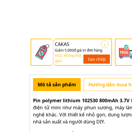
CAKA5
Giảm 5.000đ giá trị đơn hàng
HSD: Không thời
Sao chép
gian
Mô tả sản phẩm
Hướng dẫn mua 
Pin polymer lithium 102530 800mAh 3.7V
l
điện tử mini như máy phun sương, máy làm 
nghệ khác. Với thiết kế nhỏ gọn, dung lượng
nhà sản xuất và người dùng DIY.