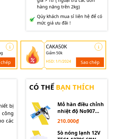
giá > 1tr ( ngoại trừ các đơn
hàng nặng trên 2kg)
Qúy khách mua sỉ liên hệ để có
mức giá ưu đãi !
CAKA50K
ng
Giảm 50k
HSD: 1/1/2024
 chép
Sao chép
CÓ THỂ
BẠN THÍCH
Mỏ hàn điều chỉnh
iết bị
nhiệt độ No907
m công
60W 220V loại tốt
ho các
210.000₫
Sò nóng lạnh 12V