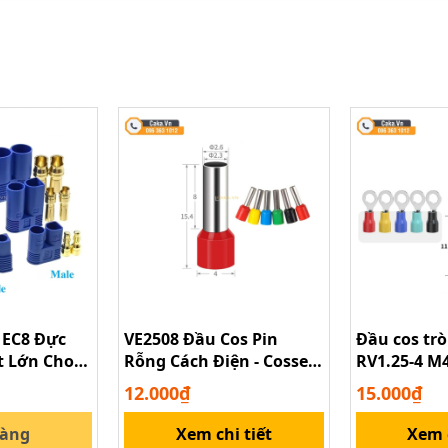
 EC8 Đực
VE2508 Đầu Cos Pin
Đầu cos trò
t Lớn Cho
Rỗng Cách Điện - Cosse
RV1.25-4 M4
ch Điện
Kim Đồng Cho Dây Điện
12.000₫
15.000₫
2.5mm²
hàng
Xem chi tiết
Xem c