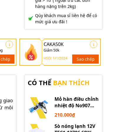
giá > 1tr ( ngoại trừ các đơn
hàng nặng trên 2kg)
Qúy khách mua sỉ liên hệ để có
mức giá ưu đãi !
CAKA50K
ng
Giảm 50k
HSD: 1/1/2024
 chép
Sao chép
CÓ THỂ
BẠN THÍCH
Mỏ hàn điều chỉnh
g giao
nhiệt độ No907
từ môi
60W 220V loại tốt
210.000₫
Sò nóng lạnh 12V