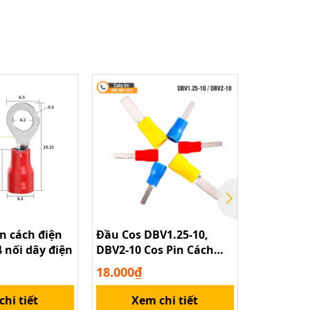
n cách điện
Đầu Cos DBV1.25-10,
Đầu Cắm 
 nối dây điện
DBV2-10 Cos Pin Cách
Đạp Điện
Điện, Cos Dẹt Bọc Nhựa
Nguồn 3 
18.000₫
5.000₫
PVC, Nối Dây Điện
hi tiết
Xem chi tiết
Xem