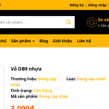
ng chờ đợi bạn
Đăng ký
Đăng nhập
So s
0
Sản 
chủ
Sản phẩm
Blog
Giới thiệu
Liên hệ
Vỏ DB9 nhựa
Thương hiệu:
Đang cập
Loại:
Đang cập nhật
nhật
Tình trạng:
Còn hàng
Mã sản phẩm:
Đang cập nhật
3.000₫