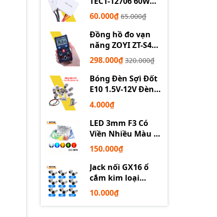
TEC1-12706 60W
12710 100W 12715
60.000₫
65.000₫
150W
Đồng hồ đo vạn
năng ZOYI ZT-S4
tự động
298.000₫
320.000₫
Bóng Đèn Sợi Đốt
E10 1.5V-12V Đèn
Thí Nghiệm STEM
4.000₫
LED 3mm F3 Có
Viền Nhiều Màu –
Trắng Đỏ Xanh
150.000₫
Dương Lục Vàng
Jack nối GX16 ổ
cắm kim loại
2/3/4/5/6P chuyên
10.000₫
dụng