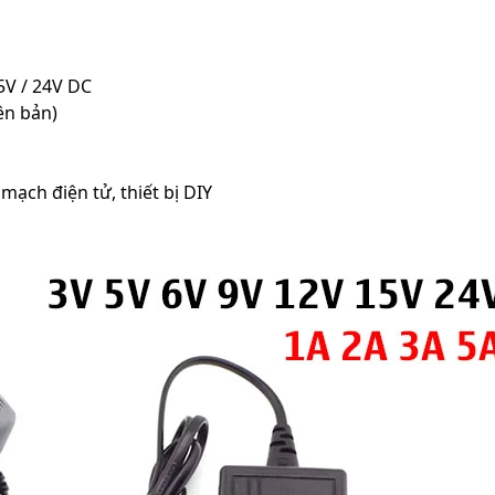
z
15V / 24V DC
ên bản)
mạch điện tử, thiết bị DIY