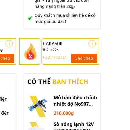
giá > 1tr ( ngoại trừ các đơn
hàng nặng trên 2kg)
Qúy khách mua sỉ liên hệ để có
mức giá ưu đãi !
CAKA50K
ng
Giảm 50k
HSD: 1/1/2024
 chép
Sao chép
CÓ THỂ
BẠN THÍCH
Mỏ hàn điều chỉnh
điện
nhiệt độ No907
60W 220V loại tốt
, đèn
210.000₫
Sò nóng lạnh 12V