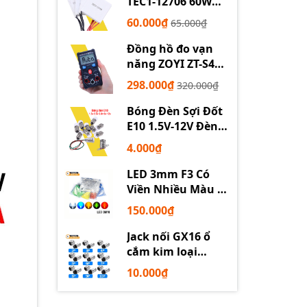
TEC1-12706 60W
12710 100W 12715
60.000₫
65.000₫
150W
Đồng hồ đo vạn
năng ZOYI ZT-S4
tự động
298.000₫
320.000₫
Bóng Đèn Sợi Đốt
E10 1.5V-12V Đèn
Thí Nghiệm STEM
4.000₫
LED 3mm F3 Có
Viền Nhiều Màu –
Trắng Đỏ Xanh
150.000₫
Dương Lục Vàng
Jack nối GX16 ổ
cắm kim loại
2/3/4/5/6P chuyên
10.000₫
dụng