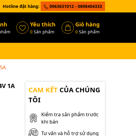
Hotline đặt hàng:
0963631012 - 0898404333
ánh
Yêu thích
Giỏ hàng
phẩm
0
Sản phẩm
0
Sản phẩm
 5A
4V 1A
CAM KẾT
CỦA CHÚNG
TÔI
Kiểm tra sản phẩm trước
khi bán
Tư vấn và hỗ trợ sử dụng