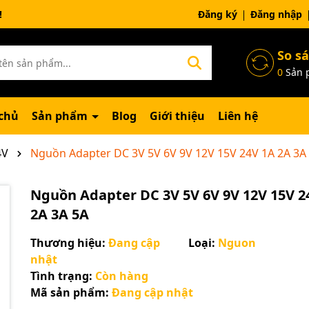
ng chờ đợi bạn
Đăng ký
Đăng nhập
So s
0
Sản 
chủ
Sản phẩm
Blog
Giới thiệu
Liên hệ
4V
Nguồn Adapter DC 3V 5V 6V 9V 12V 15V 24V 1A 2A 3A
Nguồn Adapter DC 3V 5V 6V 9V 12V 15V 2
2A 3A 5A
Thương hiệu:
Đang cập
Loại:
Nguon
nhật
Tình trạng:
Còn hàng
Mã sản phẩm:
Đang cập nhật