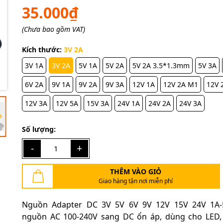
35.000₫
(Chưa bao gồm VAT)
Mã giảm giá:
Kích thước:
3V 2A
Ngày hết hạn:
3V 1A
3V 2A
5V 1A
5V 2A
5V 2A 3.5*1.3mm
5V 3A
Điều kiện:
6V 2A
9V 1A
9V 2A
9V 3A
12V 1A
12V 2A M1
12V 
12V 3A
12V 5A
15V 3A
24V 1A
24V 2A
24V 3A
Số lượng:
-
+
THÊM VÀO GIỎ
Giao hàng tận nơi miễn phí
Nguồn Adapter DC 3V 5V 6V 9V 12V 15V 24V 1A-5
nguồn AC 100-240V sang DC ổn áp, dùng cho LED, 