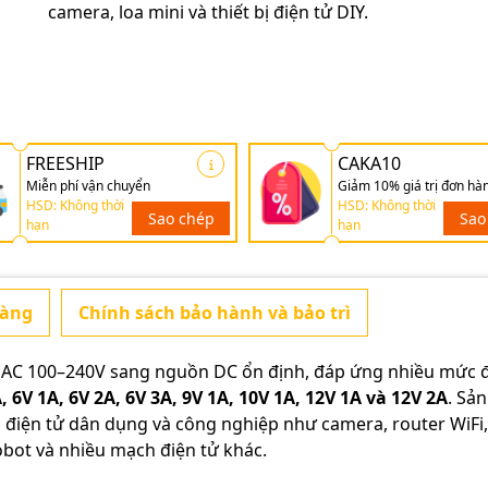
camera, loa mini và thiết bị điện tử DIY.
FREESHIP
CAKA10
Miễn phí vận chuyển
Giảm 10% giá trị đơn hà
HSD: Không thời
HSD: Không thời
Sao chép
Sao
hạn
hạn
hàng
Chính sách bảo hành và bảo trì
ừ AC 100–240V sang nguồn DC ổn định, đáp ứng nhiều mức 
, 6V 1A, 6V 2A, 6V 3A, 9V 1A, 10V 1A, 12V 1A và 12V 2A
. Sản
ị điện tử dân dụng và công nghiệp như camera, router WiFi
obot và nhiều mạch điện tử khác.