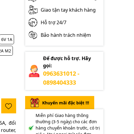
Giao tận tay khách hàng
Hỗ trợ 24/7
Bảo hành trách nhiệm
6V 1A
2A M2
Để được hỗ trợ. Hãy
gọi:
0963631012 -
0898404333
Khuyến mãi đặc biệt !!!
Miễn phí Giao hàng thông
thường (3-5 ngày) cho các đơn
A, đổi
hàng chuyển khoản trước, có trị
router,