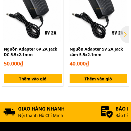
Nguồn Adapter 6V 2A Jack
Nguồn Adapter 5V 2A Jack
DC 5.5x2.1mm
cắm 5.5x2.1mm
50.000₫
40.000₫
Thêm vào giỏ
Thêm vào giỏ
GIAO HÀNG NHANH
BẢO 
Nội thành Hồ Chí Minh
Bảo hàn