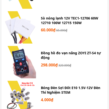
Sò nóng lạnh 12V TEC1-12706 60W
12710 100W 12715 150W
60.000₫
65.000₫
Đồng hồ đo vạn năng ZOYI ZT-S4 tự
động
298.000₫
320.000₫
Bóng Đèn Sợi Đốt E10 1.5V-12V Đèn
Thí Nghiệm STEM
4.000₫