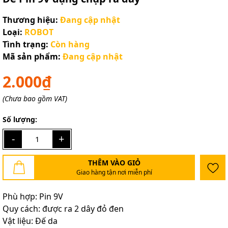
Thương hiệu:
Đang cập nhật
Loại:
ROBOT
Tình trạng:
Còn hàng
Mã sản phẩm:
Đang cập nhật
2.000₫
(Chưa bao gồm VAT)
Số lượng:
-
+
THÊM VÀO GIỎ
Giao hàng tận nơi miễn phí
Phù hợp: Pin 9V
Quy cách: được ra 2 dây đỏ đen
Vật liệu: Đế da