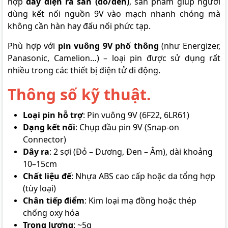
hợp
dây điện ra sẵn (đỏ/đen)
, sản phẩm giúp người
dùng kết nối nguồn 9V vào mạch nhanh chóng mà
không cần hàn hay đấu nối phức tạp.
Phù hợp với
pin vuông 9V phổ thông
(như Energizer,
Panasonic, Camelion…) – loại pin được sử dụng rất
nhiều trong các thiết bị điện tử di động.
Thông số kỹ thuật.
Loại pin hỗ trợ
: Pin vuông 9V (6F22, 6LR61)
Dạng kết nối
: Chụp đầu pin 9V (Snap-on
Connector)
Dây ra
: 2 sợi (Đỏ – Dương, Đen – Âm), dài khoảng
10–15cm
Chất liệu đế
: Nhựa ABS cao cấp hoặc da tổng hợp
(tùy loại)
Chân tiếp điểm
: Kim loại mạ đồng hoặc thép
chống oxy hóa
Trọng lượng
: ~5g