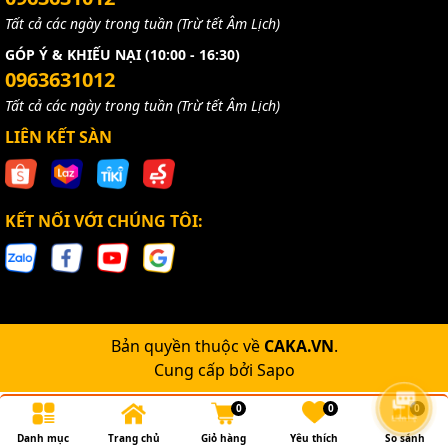
Tất cả các ngày trong tuần (Trừ tết Âm Lịch)
GÓP Ý & KHIẾU NẠI (10:00 - 16:30)
0963631012
Tất cả các ngày trong tuần (Trừ tết Âm Lịch)
LIÊN KẾT SÀN
KẾT NỐI VỚI CHÚNG TÔI:
Bản quyền thuộc về
CAKA.VN
.
Cung cấp bởi
Sapo
0
0
0
Danh mục
Trang chủ
Giỏ hàng
Yêu thích
So sánh