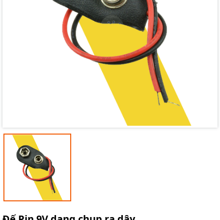
Mã giảm giá:
Ngày hết hạn:
Điều kiện:
Đế Pin 9V dạng chụp ra dây