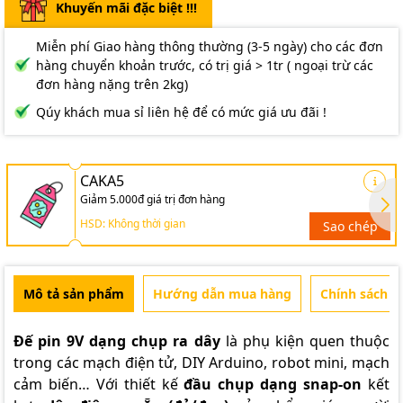
Khuyến mãi đặc biệt !!!
Miễn phí Giao hàng thông thường (3-5 ngày) cho các đơn
hàng chuyển khoản trước, có trị giá > 1tr ( ngoại trừ các
đơn hàng nặng trên 2kg)
Qúy khách mua sỉ liên hệ để có mức giá ưu đãi !
CAKA5
Giảm 5.000đ giá trị đơn hàng
HSD: Không thời gian
Sao chép
Mô tả sản phẩm
Hướng dẫn mua hàng
Chính sách b
Đế pin 9V dạng chụp ra dây
là phụ kiện quen thuộc
trong các mạch điện tử, DIY Arduino, robot mini, mạch
cảm biến… Với thiết kế
đầu chụp dạng snap-on
kết