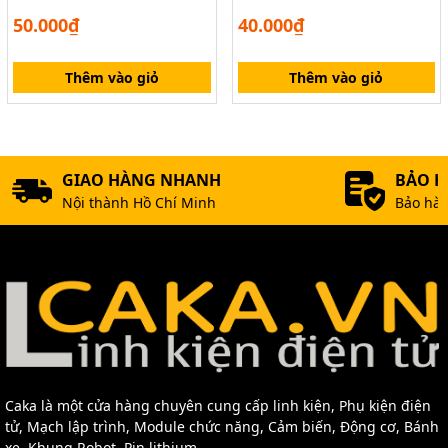
50.000₫
40.000₫
Thêm vào giỏ
Thêm vào giỏ
GIAO HÀNG NHANH
BẢO 
Nội thành Hồ Chí Minh
Bảo hàn
Caka là một cửa hàng chuyên cung cấp linh kiện, Phụ kiện điện
tử, Mạch lập trình, Module chức năng, Cảm biến, Động cơ, Bánh
xe, Khung Robot, Pin lithium,...