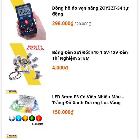
Đồng hồ đo vạn năng ZOYI ZT-S4 tự
động
298.000₫
320.000₫
Bóng Đèn Sợi Đốt E10 1.5V-12V Đèn
Thí Nghiệm STEM
4.000₫
LED 3mm F3 Có Viền Nhiều Màu –
Trắng Đỏ Xanh Dương Lục Vàng
150.000₫