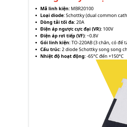
Mã linh kiện
: MBR20100
Loại diode
: Schottky (dual common cat
Dòng tải tối đa
: 20A
Điện áp ngược cực đại (VR)
: 100V
Điện áp rơi tiếp (VF)
: ~0.8V
Gói linh kiện
: TO-220AB (3 chân, có đế t
Cấu trúc
: 2 diode Schottky song song 
Nhiệt độ hoạt động
: -65°C đến +150°C