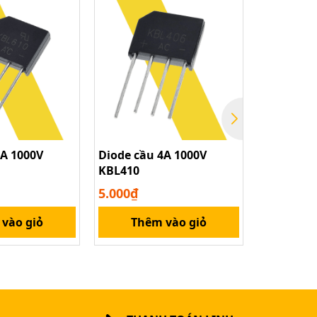
Sale
6A 1000V
Diode cầu 4A 1000V
Diode cầ
KBL410
5.000₫
8.000₫
vào giỏ
Thêm vào giỏ
Thê