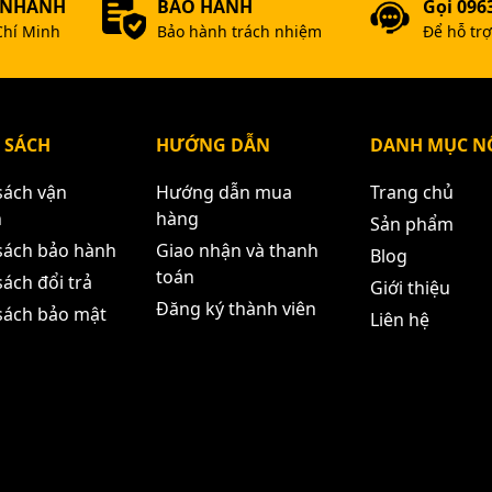
 NHANH
BẢO HÀNH
Gọi 096
Chí Minh
Bảo hành trách nhiệm
Để hỗ tr
 SÁCH
HƯỚNG DẪN
DANH MỤC NỔ
sách vận
Hướng dẫn mua
Trang chủ
n
hàng
Sản phẩm
sách bảo hành
Giao nhận và thanh
Blog
toán
ách đổi trả
Giới thiệu
Đăng ký thành viên
sách bảo mật
Liên hệ