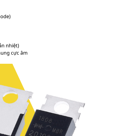
hode)
ản nhiệt)
chung cực âm