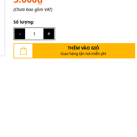
Điều kiện:
(Chưa bao gồm VAT)
Số lượng:
-
+
THÊM VÀO GIỎ
Giao hàng tận nơi miễn phí