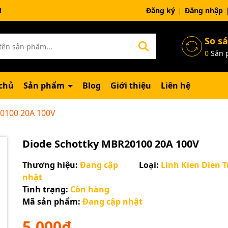
ng chờ đợi bạn
Đăng ký
Đăng nhập
So s
0
Sản 
chủ
Sản phẩm
Blog
Giới thiệu
Liên hệ
0100 20A 100V
Diode Schottky MBR20100 20A 100V
Thương hiệu:
Đang cập
Loại:
Linh Kien Dien T
nhật
Tình trạng:
Còn hàng
Mã giảm giá:
Mã sản phẩm:
Đang cập nhật
Ngày hết hạn:
5.000₫