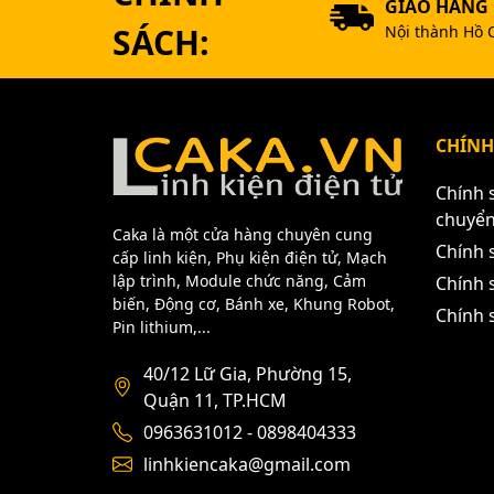
GIAO HÀNG
SÁCH:
Nội thành Hồ 
CHÍNH
Chính 
chuyể
Caka là một cửa hàng chuyên cung
Chính 
cấp linh kiện, Phụ kiện điện tử, Mạch
lập trình, Module chức năng, Cảm
Chính s
biến, Động cơ, Bánh xe, Khung Robot,
Chính 
Pin lithium,...
40/12 Lữ Gia, Phường 15,
Quận 11, TP.HCM
0963631012 - 0898404333
linhkiencaka@gmail.com