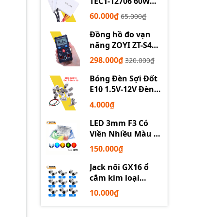
TEC1-12706 60W
12710 100W 12715
60.000₫
65.000₫
150W
Đồng hồ đo vạn
năng ZOYI ZT-S4
tự động
298.000₫
320.000₫
Bóng Đèn Sợi Đốt
E10 1.5V-12V Đèn
Thí Nghiệm STEM
4.000₫
LED 3mm F3 Có
Viền Nhiều Màu –
Trắng Đỏ Xanh
150.000₫
Dương Lục Vàng
Jack nối GX16 ổ
cắm kim loại
2/3/4/5/6P chuyên
10.000₫
dụng