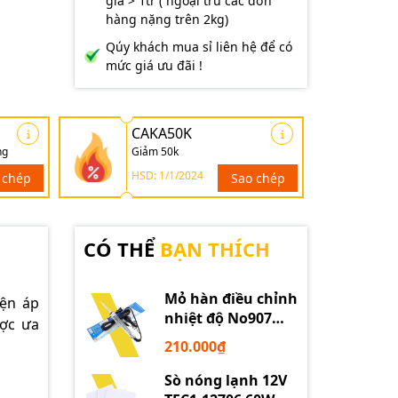
giá > 1tr ( ngoại trừ các đơn
hàng nặng trên 2kg)
Qúy khách mua sỉ liên hệ để có
mức giá ưu đãi !
CAKA50K
ng
Giảm 50k
HSD: 1/1/2024
 chép
Sao chép
CÓ THỂ
BẠN THÍCH
Mỏ hàn điều chỉnh
iện áp
nhiệt độ No907
ược ưa
60W 220V loại tốt
210.000₫
Sò nóng lạnh 12V