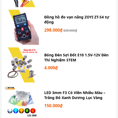
Đồng hồ đo vạn năng ZOYI ZT-S4 tự
động
298.000₫
320.000₫
Bóng Đèn Sợi Đốt E10 1.5V-12V Đèn
Thí Nghiệm STEM
4.000₫
LED 3mm F3 Có Viền Nhiều Màu –
Trắng Đỏ Xanh Dương Lục Vàng
150.000₫