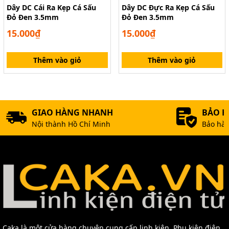
Dây DC Cái Ra Kẹp Cá Sấu
Dây DC Đực Ra Kẹp Cá Sấu
Đỏ Đen 3.5mm
Đỏ Đen 3.5mm
15.000₫
15.000₫
Thêm vào giỏ
Thêm vào giỏ
GIAO HÀNG NHANH
BẢO 
Nội thành Hồ Chí Minh
Bảo hàn
Caka là một cửa hàng chuyên cung cấp linh kiện, Phụ kiện điện