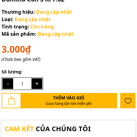
Thương hiệu:
Đang cập nhật
Loại:
Đang cập nhật
Tình trạng:
Còn hàng
Mã sản phẩm:
Đang cập nhật
3.000₫
(Chưa bao gồm VAT)
Số lượng:
-
+
THÊM VÀO GIỎ
Giao hàng tận nơi miễn phí
CAM KẾT
CỦA CHÚNG TÔI