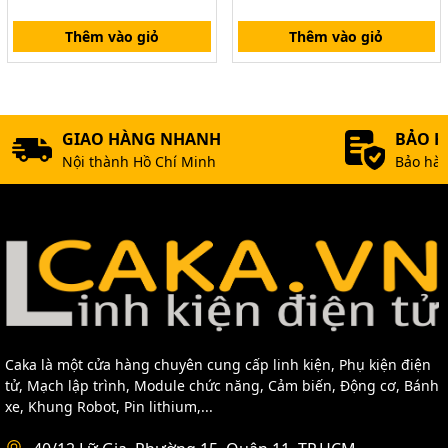
Thêm vào giỏ
Thêm vào giỏ
GIAO HÀNG NHANH
BẢO 
Nội thành Hồ Chí Minh
Bảo hàn
Caka là một cửa hàng chuyên cung cấp linh kiện, Phụ kiện điện
tử, Mạch lập trình, Module chức năng, Cảm biến, Động cơ, Bánh
xe, Khung Robot, Pin lithium,...