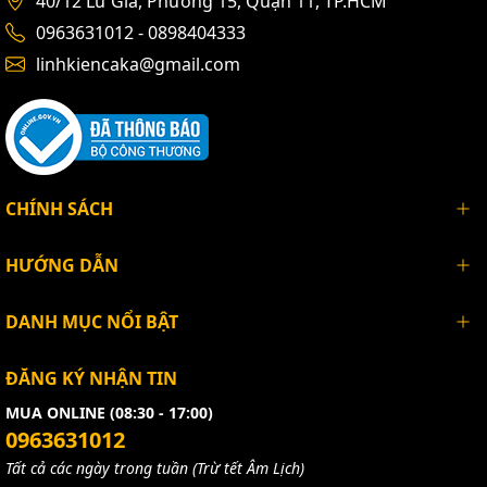
40/12 Lữ Gia, Phường 15, Quận 11, TP.HCM
0963631012 - 0898404333
linhkiencaka@gmail.com
CHÍNH SÁCH
HƯỚNG DẪN
DANH MỤC NỔI BẬT
ĐĂNG KÝ NHẬN TIN
MUA ONLINE (08:30 - 17:00)
0963631012
Tất cả các ngày trong tuần (Trừ tết Âm Lịch)