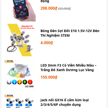
động
298.000₫
320.000₫
Bóng Đèn Sợi Đốt E10 1.5V-12V Đèn
Thí Nghiệm STEM
4.000₫
LED 3mm F3 Có Viền Nhiều Màu –
Trắng Đỏ Xanh Dương Lục Vàng
150.000₫
Jack nối GX16 ổ cắm kim loại
2/3/4/5/6P chuyên dụng