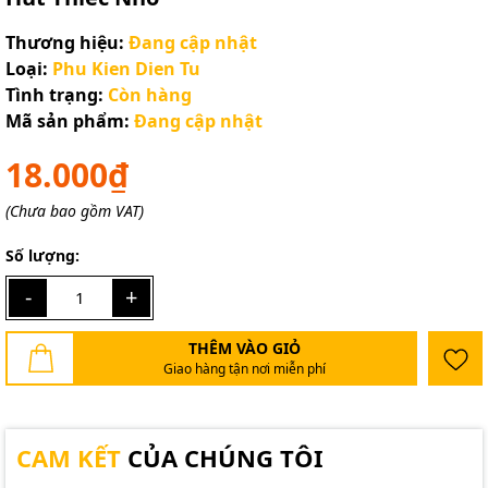
Thương hiệu:
Đang cập nhật
Loại:
Phu Kien Dien Tu
Tình trạng:
Còn hàng
Mã sản phẩm:
Đang cập nhật
18.000₫
(Chưa bao gồm VAT)
Số lượng:
-
+
THÊM VÀO GIỎ
Giao hàng tận nơi miễn phí
CAM KẾT
CỦA CHÚNG TÔI