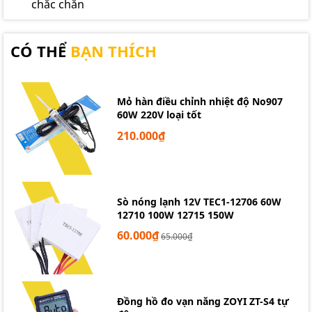
chắc chắn
CÓ THỂ
BẠN THÍCH
Mỏ hàn điều chỉnh nhiệt độ No907
60W 220V loại tốt
210.000₫
Sò nóng lạnh 12V TEC1-12706 60W
12710 100W 12715 150W
60.000₫
65.000₫
Đồng hồ đo vạn năng ZOYI ZT-S4 tự