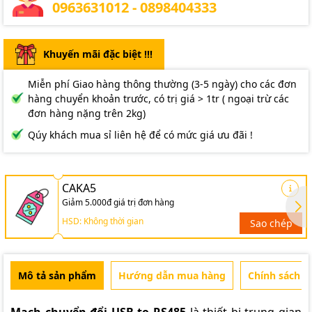
0963631012 - 0898404333
Khuyến mãi đặc biệt !!!
Miễn phí Giao hàng thông thường (3-5 ngày) cho các đơn
hàng chuyển khoản trước, có trị giá > 1tr ( ngoại trừ các
đơn hàng nặng trên 2kg)
Qúy khách mua sỉ liên hệ để có mức giá ưu đãi !
CAKA5
Giảm 5.000đ giá trị đơn hàng
HSD: Không thời gian
Sao chép
Mô tả sản phẩm
Hướng dẫn mua hàng
Chính sách b
Mạch chuyển đổi USB to RS485
là thiết bị trung gian