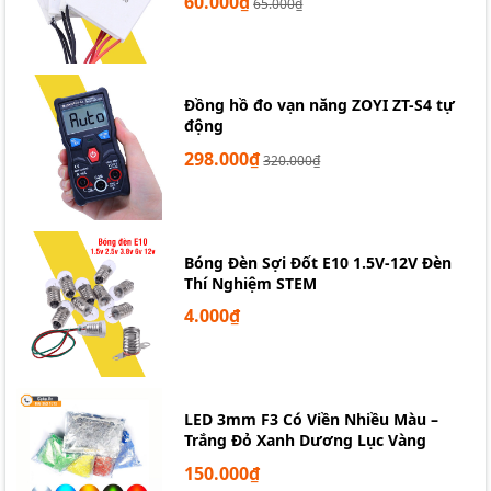
60.000₫
65.000₫
Đồng hồ đo vạn năng ZOYI ZT-S4 tự
động
298.000₫
320.000₫
Bóng Đèn Sợi Đốt E10 1.5V-12V Đèn
Thí Nghiệm STEM
4.000₫
LED 3mm F3 Có Viền Nhiều Màu –
Trắng Đỏ Xanh Dương Lục Vàng
150.000₫