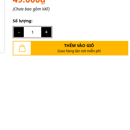
(Chưa bao gồm VAT)
Ngày hết hạn:
Số lượng:
Điều kiện:
-
+
THÊM VÀO GIỎ
Giao hàng tận nơi miễn phí