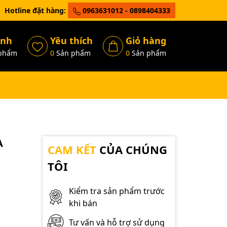
Hotline đặt hàng:
0963631012 - 0898404333
ánh
Yêu thích
Giỏ hàng
phẩm
0
Sản phẩm
0
Sản phẩm
A
CAM KẾT
CỦA CHÚNG
TÔI
Kiểm tra sản phẩm trước
khi bán
Tư vấn và hỗ trợ sử dụng