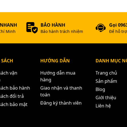
 NHANH
BẢO HÀNH
Gọi 096
Chí Minh
Bảo hành trách nhiệm
Để hỗ tr
 SÁCH
HƯỚNG DẪN
DANH MỤC NỔ
sách vận
Hướng dẫn mua
Trang chủ
n
hàng
Sản phẩm
sách bảo hành
Giao nhận và thanh
Blog
toán
ách đổi trả
Giới thiệu
Đăng ký thành viên
sách bảo mật
Liên hệ