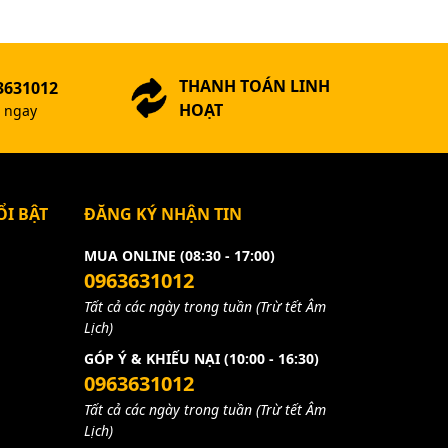
THANH TOÁN LINH
3631012
HOẠT
ợ ngay
I BẬT
ĐĂNG KÝ NHẬN TIN
MUA ONLINE (08:30 - 17:00)
0963631012
Tất cả các ngày trong tuần (Trừ tết Âm
Lịch)
GÓP Ý & KHIẾU NẠI (10:00 - 16:30)
0963631012
Tất cả các ngày trong tuần (Trừ tết Âm
Lịch)