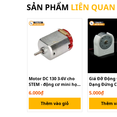
SẢN PHẨM
LIÊN QUAN
Motor DC 130 3-6V cho
Giá Đỡ Động
STEM - động cơ mini học
Dạng Đứng C
tập DIY
300/370/280/
6.000₫
5.000₫
Kiện Mô Hìn
Thêm vào giỏ
Thêm v