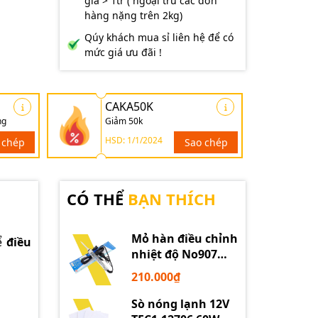
giá > 1tr ( ngoại trừ các đơn
hàng nặng trên 2kg)
Qúy khách mua sỉ liên hệ để có
mức giá ưu đãi !
CAKA50K
ng
Giảm 50k
HSD: 1/1/2024
 chép
Sao chép
CÓ THỂ
BẠN THÍCH
Mỏ hàn điều chỉnh
ể
điều
nhiệt độ No907
60W 220V loại tốt
210.000₫
Sò nóng lạnh 12V