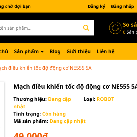
ng chờ đợi bạn
Đăng ký
Đăng nhập
So s
0
Sản 
chủ
Sản phẩm
Blog
Giới thiệu
Liên hệ
ch điều khiển tốc độ động cơ NE555 5A
Mạch điều khiển tốc độ động cơ NE555 5
Thương hiệu:
Đang cập
Loại:
ROBOT
nhật
Tình trạng:
Còn hàng
Mã sản phẩm:
Đang cập nhật
49.000₫
Mã giảm giá: