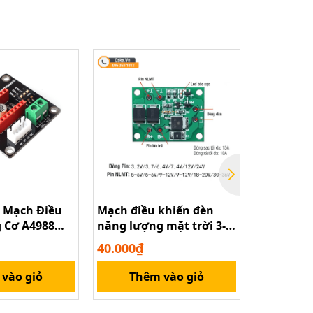
 Mạch Điều
Mạch điều khiển đèn
Mạch Điều
 Cơ A4988
năng lượng mặt trời 3-
Kênh 2.4G
24V tự động bật đèn khi
4.5V Mạch
40.000₫
119.000₫
trời tối, tắt đèn khi sáng
10A
và sạc
vào giỏ
Thêm vào giỏ
Thê