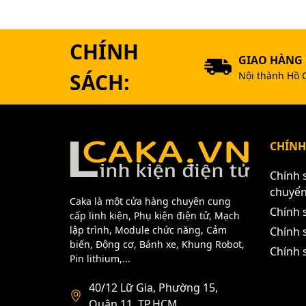
CHÍNH
GIAO HÀNG
SÁCH:
Nội thành Hồ 
CHÍNH
Chính 
chuyể
Caka là một cửa hàng chuyên cung
Chính 
cấp linh kiện, Phụ kiện điện tử, Mạch
lập trình, Module chức năng, Cảm
Chính s
biến, Động cơ, Bánh xe, Khung Robot,
Chính 
Pin lithium,...
40/12 Lữ Gia, Phường 15,
Quận 11, TP.HCM