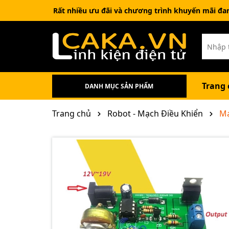
Rất nhiều ưu đãi và chương trình khuyến mãi đa
Trang 
DANH MỤC SẢN PHẨM
Sản phẩm combo
Nam châm đất hiếm
Phụ Kiện Điện Tử
Linh Kiện Điện Tử
IC-IC Chức Năng
Cảm biến - Sensor
Robot - Stem - Chế tạo DIY
Kit phát triển - Mạch nạp
Tất Cả Sản Phẩm
Trang chủ
Robot - Mạch Điều Khiển
Mạ