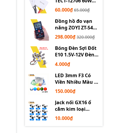
TEC1-12706 60W
12710 100W 12715
60.000₫
65.000₫
150W
Đồng hồ đo vạn
năng ZOYI ZT-S4
tự động
298.000₫
320.000₫
Bóng Đèn Sợi Đốt
E10 1.5V-12V Đèn
Thí Nghiệm STEM
4.000₫
LED 3mm F3 Có
Viền Nhiều Màu –
Trắng Đỏ Xanh
150.000₫
Dương Lục Vàng
Jack nối GX16 ổ
cắm kim loại
2/3/4/5/6P chuyên
10.000₫
dụng