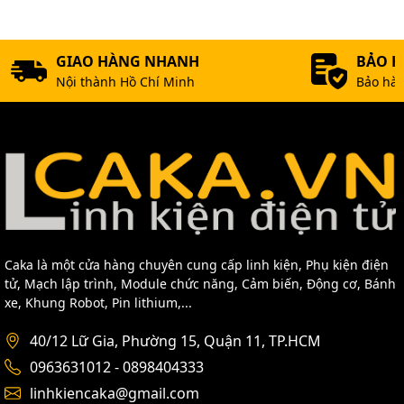
GIAO HÀNG NHANH
BẢO 
Nội thành Hồ Chí Minh
Bảo hàn
Caka là một cửa hàng chuyên cung cấp linh kiện, Phụ kiện điện
tử, Mạch lập trình, Module chức năng, Cảm biến, Động cơ, Bánh
xe, Khung Robot, Pin lithium,...
40/12 Lữ Gia, Phường 15, Quận 11, TP.HCM
0963631012 - 0898404333
linhkiencaka@gmail.com