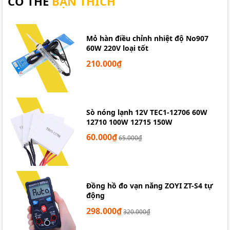
CÓ THỂ
BẠN THÍCH
Mỏ hàn điều chỉnh nhiệt độ No907
60W 220V loại tốt
210.000₫
Sò nóng lạnh 12V TEC1-12706 60W
12710 100W 12715 150W
60.000₫
65.000₫
Đồng hồ đo vạn năng ZOYI ZT-S4 tự
động
298.000₫
320.000₫