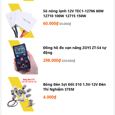
Sò nóng lạnh 12V TEC1-12706 60W
12710 100W 12715 150W
60.000₫
65.000₫
Đồng hồ đo vạn năng ZOYI ZT-S4 tự
động
298.000₫
320.000₫
Bóng Đèn Sợi Đốt E10 1.5V-12V Đèn
Thí Nghiệm STEM
4.000₫