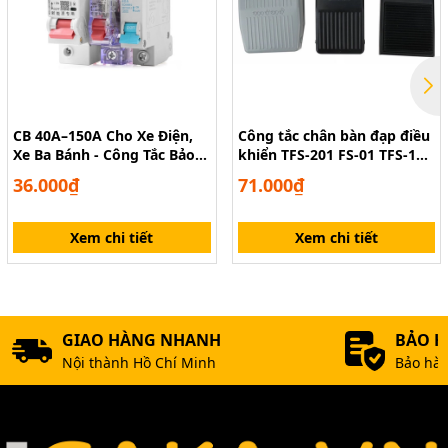
CB 40A–150A Cho Xe Điện,
Công tắc chân bàn đạp điều
Xe Ba Bánh - Công Tắc Bảo
khiển TFS-201 FS-01 TFS-1
Vệ Mạch
có dây
36.000₫
71.000₫
Xem chi tiết
Xem chi tiết
GIAO HÀNG NHANH
BẢO 
Nội thành Hồ Chí Minh
Bảo hàn