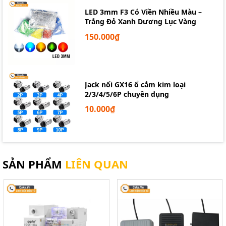
LED 3mm F3 Có Viền Nhiều Màu –
Trắng Đỏ Xanh Dương Lục Vàng
150.000₫
Jack nối GX16 ổ cắm kim loại
2/3/4/5/6P chuyên dụng
10.000₫
SẢN PHẨM
LIÊN QUAN