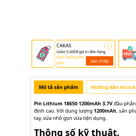
CAKA5
Giảm 5.000đ giá trị đơn hàng
HSD: Không thời
Sao chép
gian
Mô tả sản phẩm
Hướng dẫn mua 
Pin Lithium 18650 1200mAh 3.7V
đầu phẳng 
định cao. Với dung lượng
1200mAh
, sản ph
tay, vừa nhỏ gọn vừa tiện dụng.
Thông số kỹ thuật.