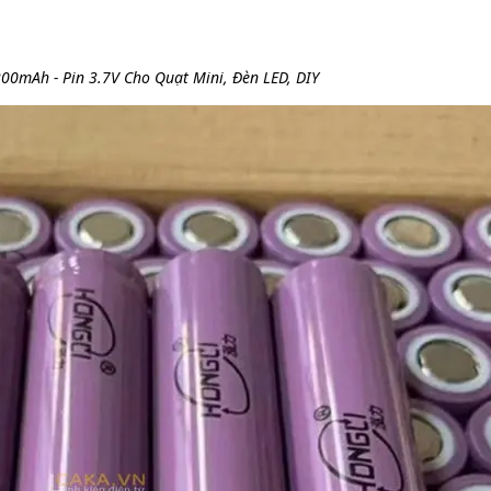
00mAh - Pin 3.7V Cho Quạt Mini, Đèn LED, DIY