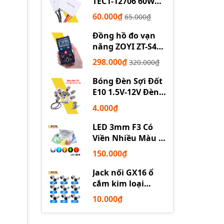
TEC1-12706 60W
12710 100W 12715
60.000₫
65.000₫
150W
Đồng hồ đo vạn
năng ZOYI ZT-S4
tự động
298.000₫
320.000₫
Bóng Đèn Sợi Đốt
E10 1.5V-12V Đèn
Thí Nghiệm STEM
4.000₫
LED 3mm F3 Có
Viền Nhiều Màu –
Trắng Đỏ Xanh
150.000₫
Dương Lục Vàng
Jack nối GX16 ổ
cắm kim loại
2/3/4/5/6P chuyên
10.000₫
dụng