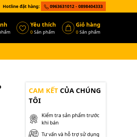
Hotline đặt hàng:
0963631012 - 0898404333
ánh
Yêu thích
Giỏ hàng
phẩm
0
Sản phẩm
0
Sản phẩm
o
CAM KẾT
CỦA CHÚNG
TÔI
Kiểm tra sản phẩm trước
khi bán
Tư vấn và hỗ trợ sử dụng