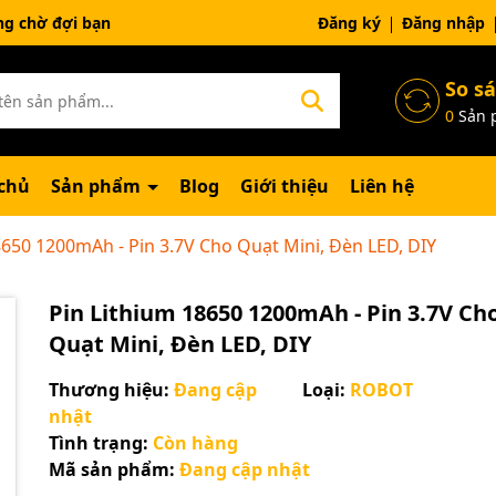
Đăng ký
Đăng nhập
So s
0
Sản 
chủ
Sản phẩm
Blog
Giới thiệu
Liên hệ
8650 1200mAh - Pin 3.7V Cho Quạt Mini, Đèn LED, DIY
Pin Lithium 18650 1200mAh - Pin 3.7V Ch
Quạt Mini, Đèn LED, DIY
Thương hiệu:
Đang cập
Loại:
ROBOT
nhật
Tình trạng:
Còn hàng
Mã sản phẩm:
Đang cập nhật