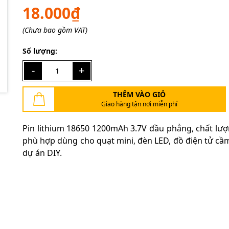
18.000₫
(Chưa bao gồm VAT)
Mã giảm giá:
Số lượng:
Ngày hết hạn:
-
+
Điều kiện:
THÊM VÀO GIỎ
Giao hàng tận nơi miễn phí
Pin lithium 18650 1200mAh 3.7V đầu phẳng, chất lượ
phù hợp dùng cho quạt mini, đèn LED, đồ điện tử cầm
dự án DIY.