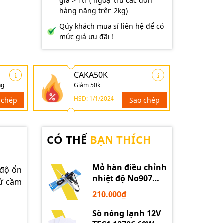
giá > 1tr ( ngoại trừ các đơn
hàng nặng trên 2kg)
Qúy khách mua sỉ liên hệ để có
mức giá ưu đãi !
CAKA50K
ng
Giảm 50k
HSD: 1/1/2024
 chép
Sao chép
CÓ THỂ
BẠN THÍCH
Mỏ hàn điều chỉnh
 độ ổn
nhiệt độ No907
tử cầm
60W 220V loại tốt
210.000₫
Sò nóng lạnh 12V