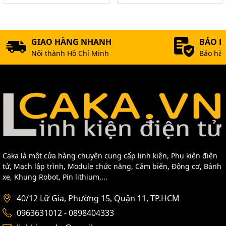
GIAO HÀNG NHANH
BẢO 
Nội thành Hồ Chí Minh
Bảo hàn
Caka là một cửa hàng chuyên cung cấp linh kiện, Phụ kiện điện
tử, Mạch lập trình, Module chức năng, Cảm biến, Động cơ, Bánh
xe, Khung Robot, Pin lithium,...
40/12 Lữ Gia, Phường 15, Quận 11, TP.HCM
0963631012 - 0898404333