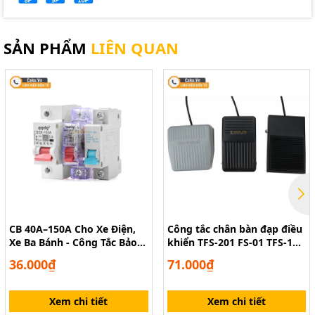
SẢN PHẨM
LIÊN QUAN
CB 40A–150A Cho Xe Điện,
Công tắc chân bàn đạp điều
Xe Ba Bánh - Công Tắc Bảo
khiển TFS-201 FS-01 TFS-1
Vệ Mạch
có dây
36.000₫
71.000₫
Xem chi tiết
Xem chi tiết