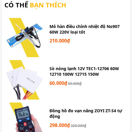
CÓ THỂ
BẠN THÍCH
Mỏ hàn điều chỉnh nhiệt độ No907
60W 220V loại tốt
210.000₫
Sò nóng lạnh 12V TEC1-12706 60W
12710 100W 12715 150W
60.000₫
65.000₫
Đồng hồ đo vạn năng ZOYI ZT-S4 tự
động
298.000₫
320.000₫