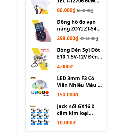
TEC1-12706 60W
12710 100W 12715
60.000₫
65.000₫
150W
Đồng hồ đo vạn
năng ZOYI ZT-S4
tự động
298.000₫
320.000₫
Bóng Đèn Sợi Đốt
E10 1.5V-12V Đèn
Thí Nghiệm STEM
4.000₫
LED 3mm F3 Có
Viền Nhiều Màu –
Trắng Đỏ Xanh
150.000₫
Dương Lục Vàng
Jack nối GX16 ổ
cắm kim loại
2/3/4/5/6P chuyên
10.000₫
dụng