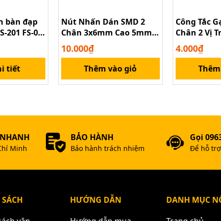
n bàn đạp
Nút Nhấn Dán SMD 2
Công Tắc Gạ
S-201 FS-01
Chân 3x6mm Cao 5mm
Chân 2 Vị T
Dùng Cho Tay Bấm
10.000₫
4.000₫
Remote
i tiết
Thêm vào giỏ
Thêm 
 NHANH
BẢO HÀNH
Gọi 096
Chí Minh
Bảo hành trách nhiệm
Để hỗ tr
 SÁCH
HƯỚNG DẪN
DANH MỤC NỔ
sách vận
Hướng dẫn mua
Trang chủ