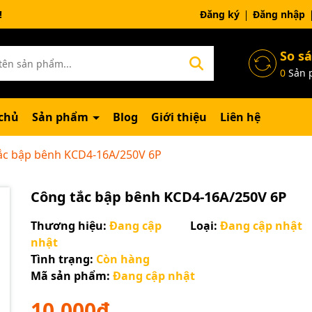
ng chờ đợi bạn
Đăng ký
Đăng nhập
So s
0
Sản 
chủ
Sản phẩm
Blog
Giới thiệu
Liên hệ
ắc bập bênh KCD4-16A/250V 6P
Công tắc bập bênh KCD4-16A/250V 6P
Thương hiệu:
Đang cập
Loại:
Đang cập nhật
nhật
Tình trạng:
Còn hàng
Mã sản phẩm:
Đang cập nhật
10.000₫