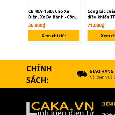
CB 40A–150A Cho Xe
Công tắc châ
Điện, Xe Ba Bánh - Công
điều khiển TF
Tắc Bảo Vệ Mạch
TFS-1 có dây
36.000₫
71.000₫
Xem chi tiết
Xem ch
CHÍNH
GIAO HÀNG
SÁCH:
Nội thành Hồ 
CHÍNH
Chính 