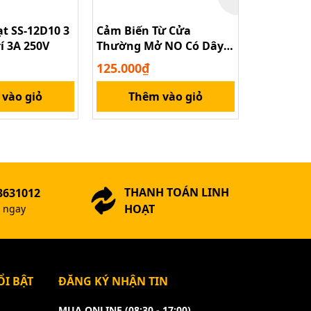
t SS-12D10 3
Cảm Biến Từ Cửa
Công tắc 
rí 3A 250V
Thường Mở NO Có Dây
Reed Swi
Cho Cửa Cuốn, Nhà Kho
cảm biến 
125.000₫
26.000₫
vào giỏ
Thêm vào giỏ
Xem
THANH TOÁN LINH
3631012
HOẠT
ợ ngay
I BẬT
ĐĂNG KÝ NHẬN TIN
MUA ONLINE (08:30 - 17:00)