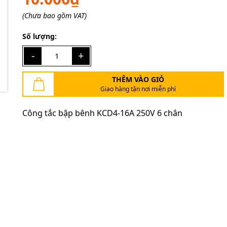
Mã giảm giá:
(Chưa bao gồm VAT)
Ngày hết hạn:
Số lượng:
Điều kiện:
-
+
THÊM VÀO GIỎ
Giao hàng tận nơi miễn phí
Công tắc bập bênh KCD4-16A 250V 6 chân