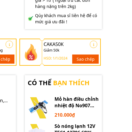
giá > 1tr ( ngoại trừ các đơn
hàng nặng trên 2kg)
Qúy khách mua sỉ liên hệ để có
mức giá ưu đãi !
CAKA50K
ng
Giảm 50k
HSD: 1/1/2024
 chép
Sao chép
CÓ THỂ
BẠN THÍCH
Mỏ hàn điều chỉnh
,...
nhiệt độ No907
60W 220V loại tốt
210.000₫
Sò nóng lạnh 12V