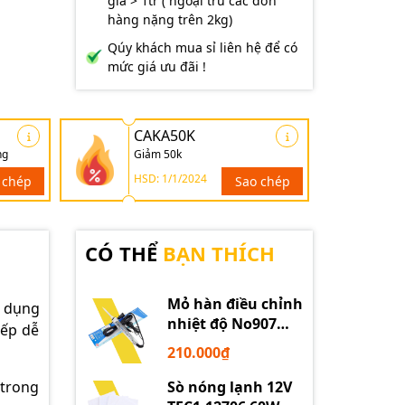
giá > 1tr ( ngoại trừ các đơn
hàng nặng trên 2kg)
Qúy khách mua sỉ liên hệ để có
mức giá ưu đãi !
CAKA50K
ng
Giảm 50k
HSD: 1/1/2024
 chép
Sao chép
CÓ THỂ
BẠN THÍCH
Mỏ hàn điều chỉnh
ử dụng
nhiệt độ No907
iếp dễ
60W 220V loại tốt
210.000₫
Sò nóng lạnh 12V
 trong