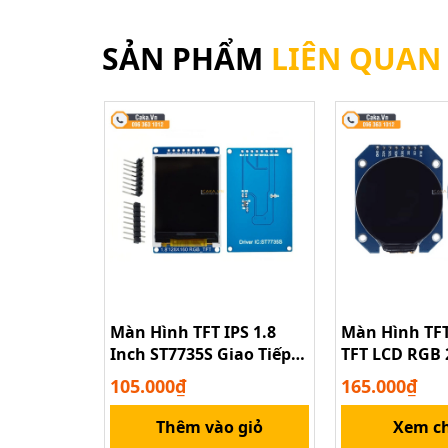
SẢN PHẨM
LIÊN QUAN
Màn Hình TFT IPS 1.8
Màn Hình TFT
Inch ST7735S Giao Tiếp
TFT LCD RGB 
SPI Hiển Thị Màu
GC9A01 240x
105.000₫
165.000₫
Arduino
Thêm vào giỏ
Xem ch