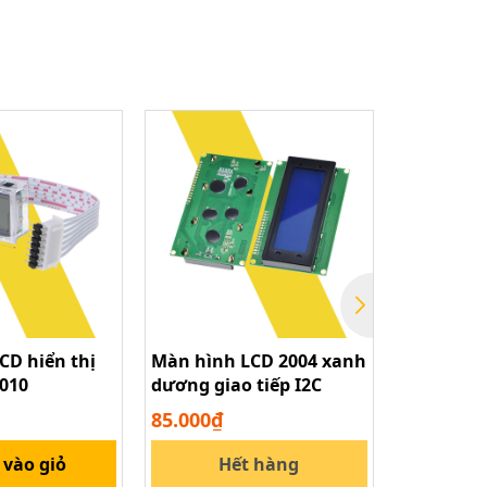
CD hiển thị
Màn hình LCD 2004 xanh
Màn hình
010
dương giao tiếp I2C
I2C hiển t
85.000₫
90.000₫
vào giỏ
Hết hàng
Thê