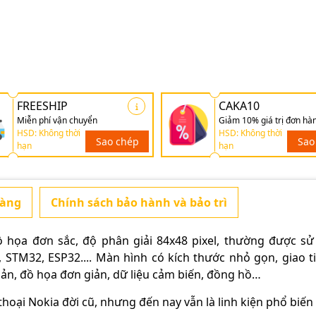
FREESHIP
CAKA10
Miễn phí vận chuyển
Giảm 10% giá trị đơn hà
HSD: Không thời
HSD: Không thời
Sao chép
Sao
hạn
hạn
hàng
Chính sách bảo hành và bảo trì
 họa đơn sắc, độ phân giải 84x48 pixel, thường được s
 STM32, ESP32.... Màn hình có kích thước nhỏ gọn, giao t
bản, đồ họa đơn giản, dữ liệu cảm biến, đồng hồ…
oại Nokia đời cũ, nhưng đến nay vẫn là linh kiện phổ biến