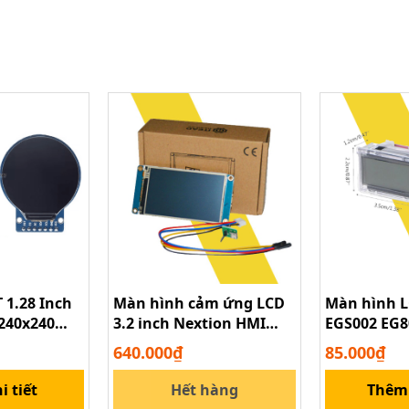
 1.28 Inch
Màn hình cảm ứng LCD
Màn hình L
240x240
3.2 inch Nextion HMI
EGS002 EG8
240 PCB Cho
UART
640.000₫
85.000₫
i tiết
Hết hàng
Thêm 