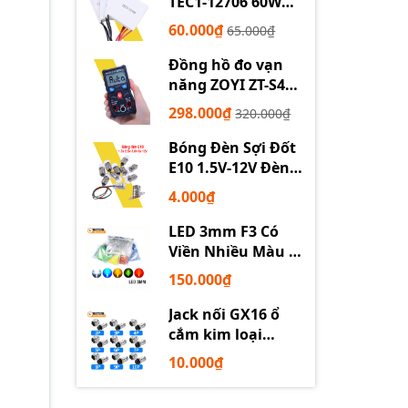
TEC1-12706 60W
12710 100W 12715
60.000₫
65.000₫
150W
Đồng hồ đo vạn
năng ZOYI ZT-S4
tự động
298.000₫
320.000₫
Bóng Đèn Sợi Đốt
E10 1.5V-12V Đèn
Thí Nghiệm STEM
4.000₫
LED 3mm F3 Có
Viền Nhiều Màu –
Trắng Đỏ Xanh
150.000₫
Dương Lục Vàng
Jack nối GX16 ổ
cắm kim loại
2/3/4/5/6P chuyên
10.000₫
dụng