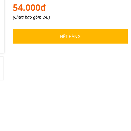
54.000₫
Mã giảm giá:
(Chưa bao gồm VAT)
Ngày hết hạn:
HẾT HÀNG
Điều kiện: