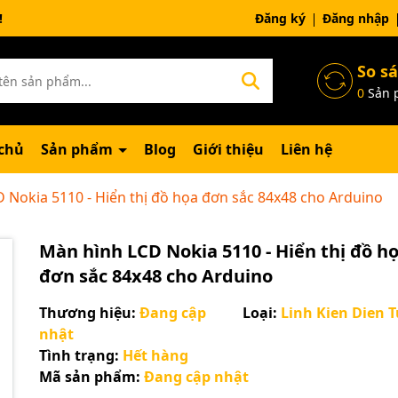
ng chờ đợi bạn
Đăng ký
Đăng nhập
So s
0
Sản 
chủ
Sản phẩm
Blog
Giới thiệu
Liên hệ
 Nokia 5110 - Hiển thị đồ họa đơn sắc 84x48 cho Arduino
Màn hình LCD Nokia 5110 - Hiển thị đồ h
đơn sắc 84x48 cho Arduino
Thương hiệu:
Đang cập
Loại:
Linh Kien Dien T
nhật
Tình trạng:
Hết hàng
Mã sản phẩm:
Đang cập nhật