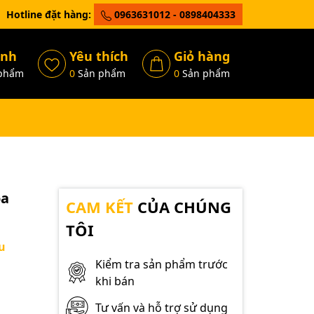
Hotline đặt hàng:
0963631012 - 0898404333
ánh
Yêu thích
Giỏ hàng
phẩm
0
Sản phẩm
0
Sản phẩm
ọa
CAM KẾT
CỦA CHÚNG
TÔI
u
Kiểm tra sản phẩm trước
khi bán
Tư vấn và hỗ trợ sử dụng