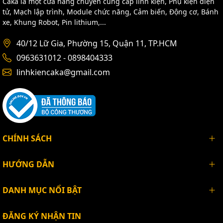
Caka là một cửa hàng chuyên cung cấp linh kiện, Phụ kiện điện
tử, Mạch lập trình, Module chức năng, Cảm biến, Động cơ, Bánh
xe, Khung Robot, Pin lithium,...
40/12 Lữ Gia, Phường 15, Quận 11, TP.HCM
0963631012 - 0898404333
linhkiencaka@gmail.com
CHÍNH SÁCH
HƯỚNG DẪN
DANH MỤC NỔI BẬT
ĐĂNG KÝ NHẬN TIN