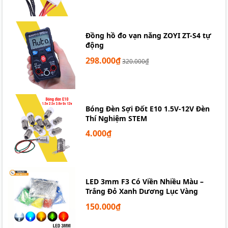
Đồng hồ đo vạn năng ZOYI ZT-S4 tự
động
298.000₫
320.000₫
Bóng Đèn Sợi Đốt E10 1.5V-12V Đèn
Thí Nghiệm STEM
4.000₫
LED 3mm F3 Có Viền Nhiều Màu –
Trắng Đỏ Xanh Dương Lục Vàng
150.000₫