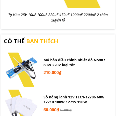
Tụ Hóa 25V 10uF 100uF 220uF 470uF 1000uF 2200uF 2 chân
xuyên lỗ
CÓ THỂ
BẠN THÍCH
Mỏ hàn điều chỉnh nhiệt độ No907
60W 220V loại tốt
210.000₫
Sò nóng lạnh 12V TEC1-12706 60W
12710 100W 12715 150W
60.000₫
65.000₫