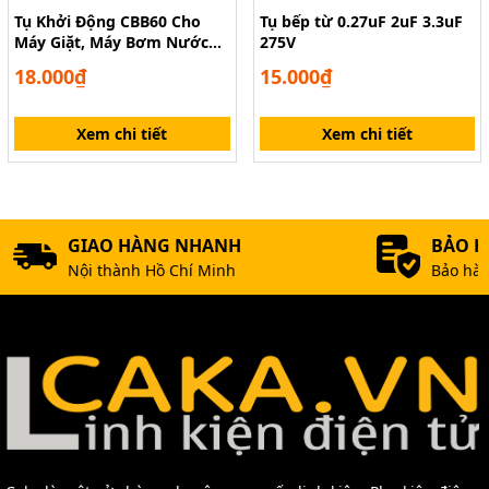
Tụ Khởi Động CBB60 Cho
Tụ bếp từ 0.27uF 2uF 3.3uF
Máy Giặt, Máy Bơm Nước
275V
450V
18.000₫
15.000₫
Xem chi tiết
Xem chi tiết
GIAO HÀNG NHANH
BẢO 
Nội thành Hồ Chí Minh
Bảo hàn