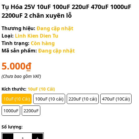
Tụ Hóa 25V 10uF 100uF 220uF 470uF 1000uF
2200uF 2 chân xuyên lỗ
Thương hiệu:
Đang cập nhật
Loại:
Linh Kien Dien Tu
Tình trạng:
Còn hàng
Mã sản phẩm:
Đang cập nhật
5.000₫
(Chưa bao gồm VAT)
Kích thước:
10uF (10 Cái)
10uF (10 Cái)
100uF (10 cái)
220uF (10 cái)
470uF (10Cái)
1000uF
2200uF
Số lượng:
-
+