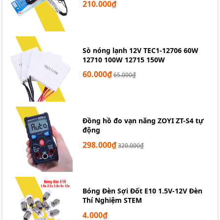
210.000₫
Sò nóng lạnh 12V TEC1-12706 60W
12710 100W 12715 150W
60.000₫
65.000₫
Đồng hồ đo vạn năng ZOYI ZT-S4 tự
động
298.000₫
320.000₫
Cảm biến siêu âm UltraSonic HY-
SRF05
Bóng Đèn Sợi Đốt E10 1.5V-12V Đèn
Thí Nghiệm STEM
4.000₫