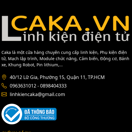
CODE:
/*
Arduino SRF-05
5V 5V
GND GND
D7 TRIG
D6 ECHO
*/
Caka là một cửa hàng chuyên cung cấp linh kiện, Phụ kiện điện
#include <Wire.h>
tử, Mạch lập trình, Module chức năng, Cảm biến, Động cơ, Bánh
#include <LiquidCrystal_I2C.h>
xe, Khung Robot, Pin lithium,...
const int pingPin = 7; // Trigger Pin of Ultrasonic Sensor
40/12 Lữ Gia, Phường 15, Quận 11, TP.HCM
const int echoPin = 6; // Echo Pin of Ultrasonic Sensor
0963631012 - 0898404333
LiquidCrystal_I2C lcd(0x27,20,2);
linhkiencaka@gmail.com
int limit = 50;
void setup() {
lcd.init(); // initialize the lcd
lcd.init();
lcd.backlight();