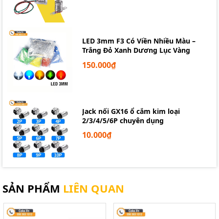
LED 3mm F3 Có Viền Nhiều Màu –
Trắng Đỏ Xanh Dương Lục Vàng
150.000₫
Jack nối GX16 ổ cắm kim loại
2/3/4/5/6P chuyên dụng
10.000₫
SẢN PHẨM
LIÊN QUAN
Cảm biến siêu âm UltraSonic HY-