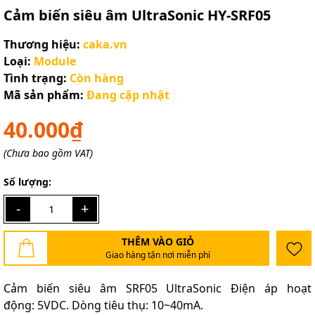
Cảm biến siêu âm UltraSonic HY-SRF05
Thương hiệu:
caka.vn
Loại:
Module
Tình trạng:
Còn hàng
Mã sản phẩm:
Đang cập nhật
40.000₫
(Chưa bao gồm VAT)
Số lượng:
-
+
THÊM VÀO GIỎ
Giao hàng tận nơi miễn phí
Cảm biến siêu âm SRF05 UltraSonic Điện áp hoạt
động: 5VDC. Dòng tiêu thụ: 10~40mA.