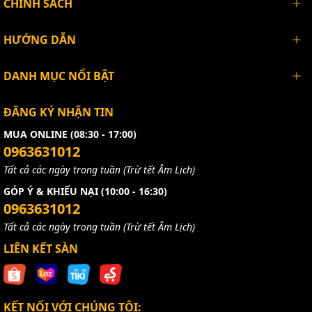
CHÍNH SÁCH
Serial.begin(9600); // Starting Serial Terminal
pinMode(LED_BUILTIN, OUTPUT);
HƯỚNG DẪN
digitalWrite(LED_BUILTIN, LOW);
DANH MỤC NỔI BẬT
lcd.setCursor(4,0);
lcd.print("CAKA.VN");
ĐĂNG KÝ NHẬN TIN
}
void dangerous(){
MUA ONLINE (08:30 - 17:00)
0963631012
}
Tất cả các ngày trong tuần (Trừ tết Âm Lịch)
void loop() {
long duration, distance, cm;
GÓP Ý & KHIẾU NẠI (10:00 - 16:30)
pinMode(pingPin, OUTPUT);
0963631012
digitalWrite(pingPin, LOW);
Tất cả các ngày trong tuần (Trừ tết Âm Lịch)
delayMicroseconds(2);
LIÊN KẾT SÀN
digitalWrite(pingPin, HIGH);
delayMicroseconds(10);
digitalWrite(pingPin, LOW);
pinMode(echoPin, INPUT);
KẾT NỐI VỚI CHÚNG TÔI:
duration = pulseIn(echoPin, HIGH);