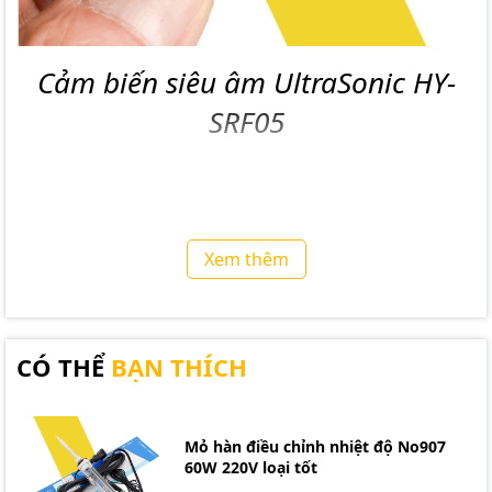
Cảm biến siêu âm UltraSonic HY-
SRF05
Cảm biến siêu âm UltraSonic HY-SRF05
có hai cách
sử dụng là sử dụng cặp chân Echo / Trigger hoặc chỉ
sử dụng 1 chân Out để phát và nhận tín hiệu, cảm biến
Xem thêm
được sử dụng phổ biến với vô số bộ thư viện và Code
mẫu với Arduino.
CÓ THỂ
BẠN THÍCH
Mỏ hàn điều chỉnh nhiệt độ No907
60W 220V loại tốt