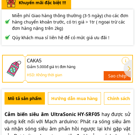
Khuyến mãi đặc biệt !!!
Miễn phí Giao hàng thông thường (3-5 ngày) cho các đơn
hàng chuyển khoản trước, có trị giá > 1tr ( ngoại trừ các
đơn hàng nặng trên 2kg)
Qúy khách mua sỉ liên hệ để có mức giá ưu đãi !
CAKA5
Giảm 5.000đ giá trị đơn hàng
HSD: Không thời gian
Sao chép
Mô tả sản phẩm
Hướng dẫn mua hàng
Chính sách b
Cảm biến siêu âm UltraSonic HY-SRF05
hay được sử
dụng kết nối với Mạch arduino: Phát ra sóng siêu âm
và nhận sóng siêu âm phản hồi ngược lại khi gặp vật