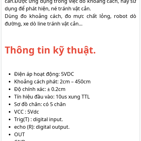
cản.Được ứng dụng trong việc đo khoảng cách, hay sử
dụng để phát hiện, né tránh vật cản.
Dùng đo khoảng cách, đo mực chất lỏng, robot dò
đường, xe dò line tránh vật cản...
Thông tin kỹ thuật.
Điện áp hoạt động: 5VDC
Khoảng cách phát: 2cm – 450cm
Độ chính xác: ± 0.2cm
Tín hiệu đầu vào: 10us xung TTL
Sơ đồ chân: có 5 chân
VCC : 5Vdc
Trig(T) : digital input.
echo (R): digital output.
OUT